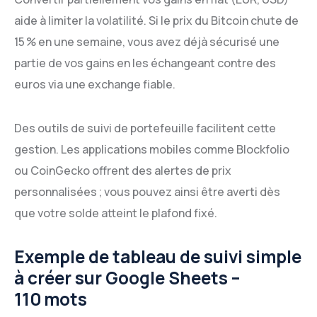
aide à limiter la volatilité. Si le prix du Bitcoin chute de
15 % en une semaine, vous avez déjà sécurisé une
partie de vos gains en les échangeant contre des
euros via une exchange fiable.
Des outils de suivi de portefeuille facilitent cette
gestion. Les applications mobiles comme Blockfolio
ou CoinGecko offrent des alertes de prix
personnalisées ; vous pouvez ainsi être averti dès
que votre solde atteint le plafond fixé.
Exemple de tableau de suivi simple
à créer sur Google Sheets –
110 mots