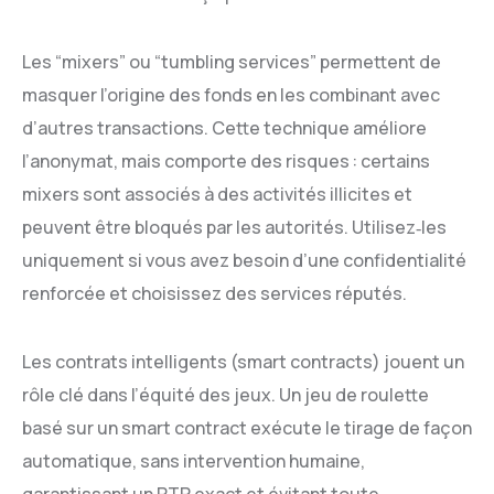
Les “mixers” ou “tumbling services” permettent de
masquer l’origine des fonds en les combinant avec
d’autres transactions. Cette technique améliore
l’anonymat, mais comporte des risques : certains
mixers sont associés à des activités illicites et
peuvent être bloqués par les autorités. Utilisez‑les
uniquement si vous avez besoin d’une confidentialité
renforcée et choisissez des services réputés.
Les contrats intelligents (smart contracts) jouent un
rôle clé dans l’équité des jeux. Un jeu de roulette
basé sur un smart contract exécute le tirage de façon
automatique, sans intervention humaine,
garantissant un RTP exact et évitant toute