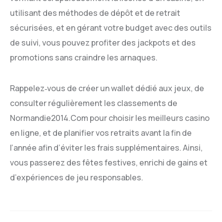
utilisant des méthodes de dépôt et de retrait
sécurisées, et en gérant votre budget avec des outils
de suivi, vous pouvez profiter des jackpots et des
promotions sans craindre les arnaques.
Rappelez‑vous de créer un wallet dédié aux jeux, de
consulter régulièrement les classements de
Normandie2014.Com pour choisir les meilleurs casino
en ligne, et de planifier vos retraits avant la fin de
l’année afin d’éviter les frais supplémentaires. Ainsi,
vous passerez des fêtes festives, enrichi de gains et
d’expériences de jeu responsables.