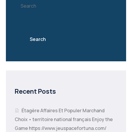
Search
Search
Recent Posts
Étagère Affaires Et Populer Marchand
Choix • territoire national français Enjoy the
Game https://www.jeuspacefortuna.com/