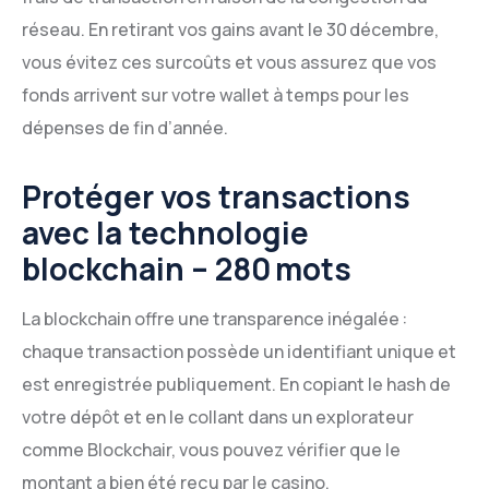
réseau. En retirant vos gains avant le 30 décembre,
vous évitez ces surcoûts et vous assurez que vos
fonds arrivent sur votre wallet à temps pour les
dépenses de fin d’année.
Protéger vos transactions
avec la technologie
blockchain – 280 mots
La blockchain offre une transparence inégalée :
chaque transaction possède un identifiant unique et
est enregistrée publiquement. En copiant le hash de
votre dépôt et en le collant dans un explorateur
comme Blockchair, vous pouvez vérifier que le
montant a bien été reçu par le casino.