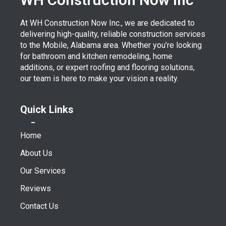
At WH Construction Now Inc., we are dedicated to
delivering high-quality, reliable construction services
to the Mobile, Alabama area. Whether you’re looking
for bathroom and kitchen remodeling, home
additions, or expert roofing and flooring solutions,
our team is here to make your vision a reality.
Quick Links
Home
About Us
Our Services
Reviews
Contact Us