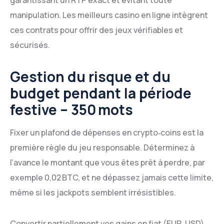
manipulation. Les meilleurs casino en ligne intègrent
ces contrats pour offrir des jeux vérifiables et
sécurisés.
Gestion du risque et du
budget pendant la période
festive – 350 mots
Fixer un plafond de dépenses en crypto‑coins est la
première règle du jeu responsable. Déterminez à
l’avance le montant que vous êtes prêt à perdre, par
exemple 0,02 BTC, et ne dépassez jamais cette limite,
même si les jackpots semblent irrésistibles.
Convertir partiellement vos gains en fiat (EUR, USD)