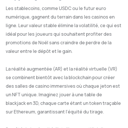
Les stablecoins, comme USDC ou le futur euro
numérique, gagnent du terrain dans les casinos en
ligne. Leur valeur stable élimine la volatilité, ce qui est
idéal pour les joueurs qui souhaitent profiter des
promotions de Noël sans craindre de perdre de la
valeur entre le dépôt et le gain.
La réalité augmentée (AR) et la réalité virtuelle (VR)
se combinent bientôt avec la blockchain pour créer
des salles de casino immersives où chaque jeton est
un NFT unique. Imaginez jouer à une table de
blackjack en 3D, chaque carte étant un token traçable
sur Ethereum, garantissant l’équité du tirage.