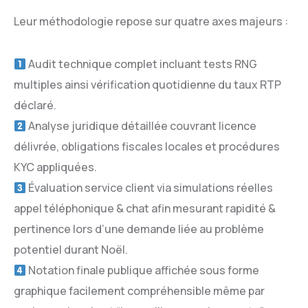
Leur méthodologie repose sur quatre axes majeurs :
Audit technique complet incluant tests RNG
multiples ainsi vérification quotidienne du taux RTP
déclaré.
Analyse juridique détaillée couvrant licence
délivrée, obligations fiscales locales et procédures
KYC appliquées.
Évaluation service client via simulations réelles
appel téléphonique & chat afin mesurant rapidité &
pertinence lors d’une demande liée au problème
potentiel durant Noël.
Notation finale publique affichée sous forme
graphique facilement compréhensible même par