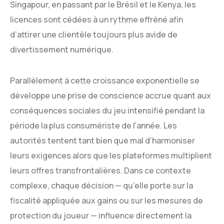
Singapour, en passant par le Brésil et le Kenya, les
licences sont cédées à un rythme effréné afin
d’attirer une clientèle toujours plus avide de
divertissement numérique.
Parallèlement à cette croissance exponentielle se
développe une prise de conscience accrue quant aux
conséquences sociales du jeu intensifié pendant la
période la plus consumériste de l’année. Les
autorités tentent tant bien que mal d’harmoniser
leurs exigences alors que les plateformes multiplient
leurs offres transfrontalières. Dans ce contexte
complexe, chaque décision — qu’elle porte sur la
fiscalité appliquée aux gains ou sur les mesures de
protection du joueur — influence directement la