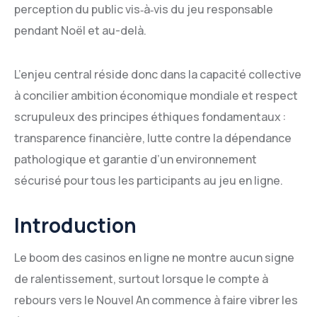
perception du public vis‑à‑vis du jeu responsable
pendant Noël et au-delà.
L’enjeu central réside donc dans la capacité collective
à concilier ambition économique mondiale et respect
scrupuleux des principes éthiques fondamentaux :
transparence financière, lutte contre la dépendance
pathologique et garantie d’un environnement
sécurisé pour tous les participants au jeu en ligne.
Introduction
Le boom des casinos en ligne ne montre aucun signe
de ralentissement, surtout lorsque le compte à
rebours vers le Nouvel An commence à faire vibrer les