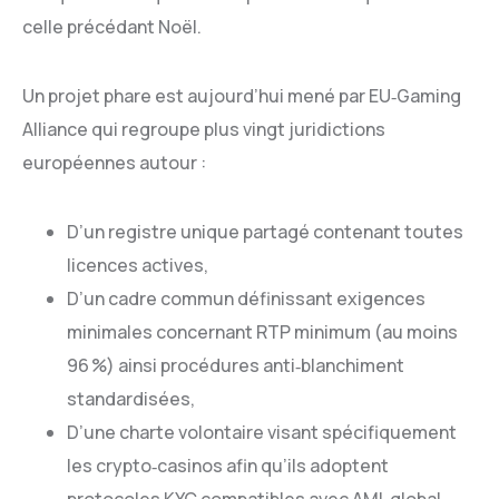
celle précédant Noël.
Un projet phare est aujourd’hui mené par EU‑Gaming
Alliance qui regroupe plus vingt juridictions
européennes autour :
D’un registre unique partagé contenant toutes
licences actives,
D’un cadre commun définissant exigences
minimales concernant RTP minimum (au moins
96 %) ainsi procédures anti‐blanchiment
standardisées,
D’une charte volontaire visant spécifiquement
les crypto‑casinos afin qu’ils adoptent
protocoles KYC compatibles avec AML global.