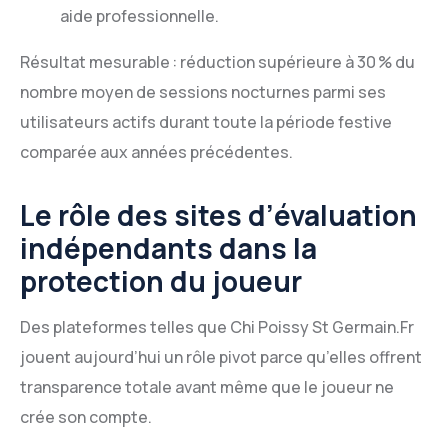
aide professionnelle.
Résultat mesurable : réduction supérieure à 30 % du
nombre moyen de sessions nocturnes parmi ses
utilisateurs actifs durant toute la période festive
comparée aux années précédentes.
Le rôle des sites d’évaluation
indépendants dans la
protection du joueur
Des plateformes telles que Chi Poissy St Germain.Fr
jouent aujourd’hui un rôle pivot parce qu’elles offrent
transparence totale avant même que le joueur ne
crée son compte.