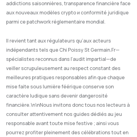
addictions saisonnières, transparence financière face
aux nouveaux modèles crypto и conformité juridique
parmi ce patchwork réglementaire mondial.
Il revient tant aux régulateurs qu’aux acteurs
indépendants tels que Chi Poissy St Germain.Fr—
spécialistes reconnus dans l’audit impartial—de
veiller scrupuleusement au respect constant des
meilleures pratiques responsables afin que chaque
mise faite sous lumière féérique conserve son
caractère ludique sans devenir dangerosité
financière.\n\nNous invitons donc tous nos lecteurs à
consulter attentivement nos guides dédiés au jeu
responsable avant toute mise festive ; ainsi vous
pourrez profiter pleinement des célébrations tout en