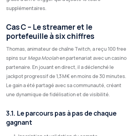
supplémentaires.
Cas C – Le streamer et le
portefeuille à six chiffres
Thomas, animateur de chaîne Twitch, a reçu 100 free
spins sur
Mega Moolah
en partenariat avec un casino
partenaire. En jouant en direct, il a déclenché le
jackpot progressif de 1,3 M€ en moins de 30 minutes.
Le gain a été partagé avec sa communauté, créant
une dynamique de fidélisation et de visibilité.
3.1. Le parcours pas à pas de chaque
gagnant