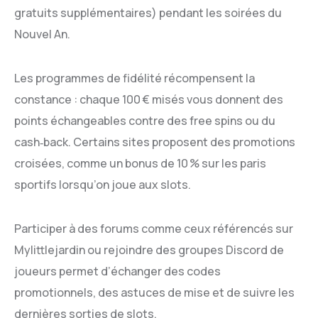
gratuits supplémentaires) pendant les soirées du
Nouvel An.
Les programmes de fidélité récompensent la
constance : chaque 100 € misés vous donnent des
points échangeables contre des free spins ou du
cash‑back. Certains sites proposent des promotions
croisées, comme un bonus de 10 % sur les paris
sportifs lorsqu’on joue aux slots.
Participer à des forums comme ceux référencés sur
Mylittlejardin ou rejoindre des groupes Discord de
joueurs permet d’échanger des codes
promotionnels, des astuces de mise et de suivre les
dernières sorties de slots.