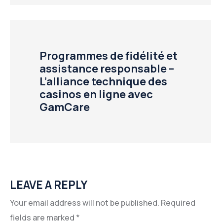
Programmes de fidélité et
assistance responsable –
L’alliance technique des
casinos en ligne avec
GamCare
LEAVE A REPLY
Your email address will not be published.
Required
fields are marked
*