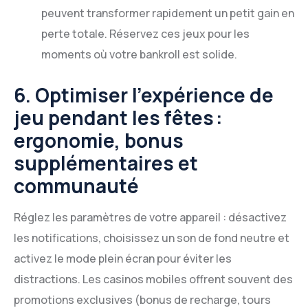
peuvent transformer rapidement un petit gain en
perte totale. Réservez ces jeux pour les
moments où votre bankroll est solide.
6. Optimiser l’expérience de
jeu pendant les fêtes :
ergonomie, bonus
supplémentaires et
communauté
Réglez les paramètres de votre appareil : désactivez
les notifications, choisissez un son de fond neutre et
activez le mode plein écran pour éviter les
distractions. Les casinos mobiles offrent souvent des
promotions exclusives (bonus de recharge, tours