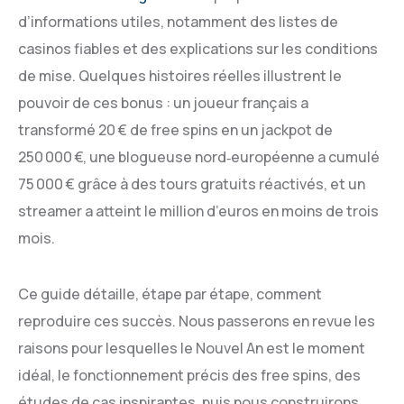
d’informations utiles, notamment des listes de
casinos fiables et des explications sur les conditions
de mise. Quelques histoires réelles illustrent le
pouvoir de ces bonus : un joueur français a
transformé 20 € de free spins en un jackpot de
250 000 €, une blogueuse nord‑européenne a cumulé
75 000 € grâce à des tours gratuits réactivés, et un
streamer a atteint le million d’euros en moins de trois
mois.
Ce guide détaille, étape par étape, comment
reproduire ces succès. Nous passerons en revue les
raisons pour lesquelles le Nouvel An est le moment
idéal, le fonctionnement précis des free spins, des
études de cas inspirantes, puis nous construirons