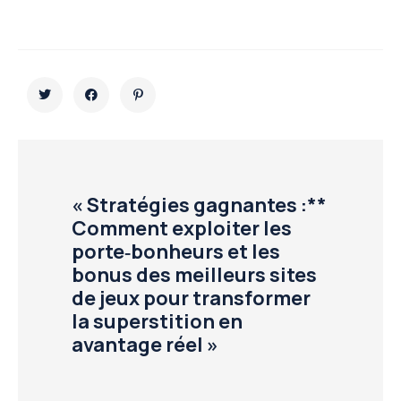
« Stratégies gagnantes :**
Comment exploiter les
porte‑bonheurs et les
bonus des meilleurs sites
de jeux pour transformer
la superstition en
avantage réel »