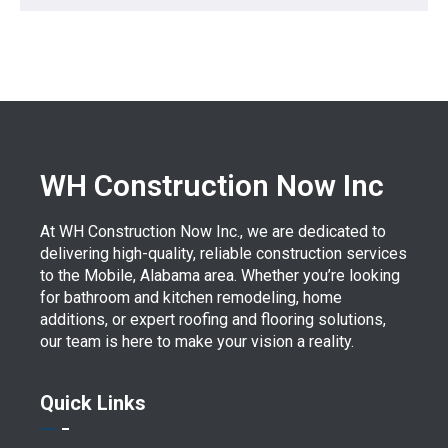
WH Construction Now Inc
At WH Construction Now Inc., we are dedicated to
delivering high-quality, reliable construction services
to the Mobile, Alabama area. Whether you’re looking
for bathroom and kitchen remodeling, home
additions, or expert roofing and flooring solutions,
our team is here to make your vision a reality.
Quick Links