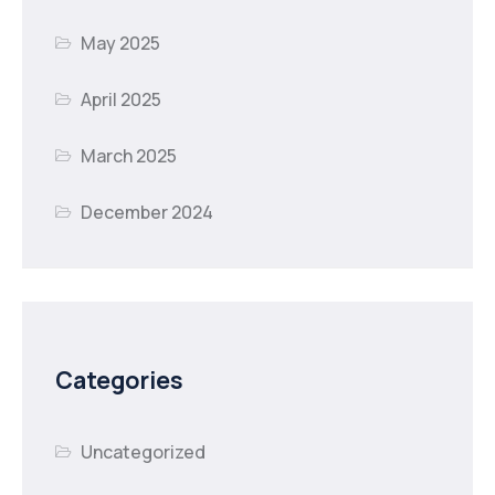
May 2025
April 2025
March 2025
December 2024
Categories
Uncategorized