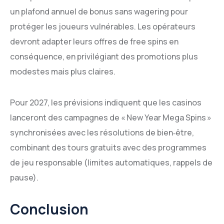
un plafond annuel de bonus sans wagering pour
protéger les joueurs vulnérables. Les opérateurs
devront adapter leurs offres de free spins en
conséquence, en privilégiant des promotions plus
modestes mais plus claires.
Pour 2027, les prévisions indiquent que les casinos
lanceront des campagnes de « New Year Mega Spins »
synchronisées avec les résolutions de bien‑être,
combinant des tours gratuits avec des programmes
de jeu responsable (limites automatiques, rappels de
pause).
Conclusion