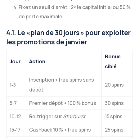
Fixez un seuil d’arrêt : 2× le capital initial ou 50 %
de perte maximale.
4.1. Le « plan de 30 jours » pour exploiter
les promotions de janvier
Bonus
Jour
Action
ciblé
Inscription + free spins sans
1‑3
20 spins
dépôt
5‑7
Premier dépôt + 100 % bonus
30 spins
10‑12
Re‑trigger sur
Starburst
15 spins
15‑17
Cashback 10 % + free spins
25 spins