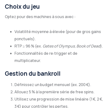
Choix du jeu
Optez pour des machines à sous avec :
Volatilité moyenne à élevée (pour de gros gains
ponctuels).
RTP ≥ 96 % (ex.
Gates of Olympus
,
Book of Dead
).
Fonctionnalités de re‑trigger et de
multiplicateur.
Gestion du bankroll
Définissez un budget mensuel (ex. 200 €).
Allouez 5 % à la première série de free spins.
Utilisez une progression de mise linéaire (1 €, 2 €,
3 €) pour contrôler les pertes.