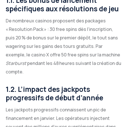
1.1. Les bonus de lancement
spécifiques aux résolutions de jeu
De nombreux casinos proposent des packages
« Resolution Pack » : 30 free spins dès l’inscription,
puis 20 % de bonus sur le premier dépôt, le tout sans
wagering sur les gains des tours gratuits. Par
exemple, le casino X offre 50 free spins sur la machine
Starburst
pendant les 48 heures suivant la création du
compte.
1.2. L’impact des jackpots
progressifs de début d’année
Les jackpots progressifs connaissent un pic de
financement en janvier. Les opérateurs injectent
souvent des millions d’euros supplémentaires dans