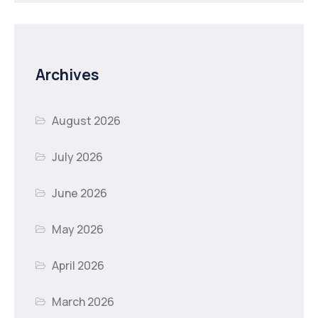
Archives
August 2026
July 2026
June 2026
May 2026
April 2026
March 2026