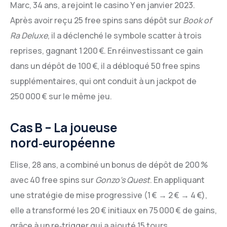
Marc, 34 ans, a rejoint le casino Y en janvier 2023.
Après avoir reçu 25 free spins sans dépôt sur
Book of
Ra Deluxe
, il a déclenché le symbole scatter à trois
reprises, gagnant 1 200 €. En réinvestissant ce gain
dans un dépôt de 100 €, il a débloqué 50 free spins
supplémentaires, qui ont conduit à un jackpot de
250 000 € sur le même jeu.
Cas B – La joueuse
nord‑européenne
Elise, 28 ans, a combiné un bonus de dépôt de 200 %
avec 40 free spins sur
Gonzo’s Quest
. En appliquant
une stratégie de mise progressive (1 € → 2 € → 4 €),
elle a transformé les 20 € initiaux en 75 000 € de gains,
grâce à un re‑trigger qui a ajouté 15 tours