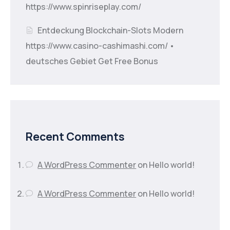
https://www.spinriseplay.com/
Entdeckung Blockchain-Slots Modern
https://www.casino-cashimashi.com/ •
deutsches Gebiet Get Free Bonus
Recent Comments
A WordPress Commenter
on
Hello world!
A WordPress Commenter
on
Hello world!