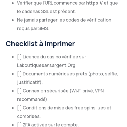
Vérifier que l’URL commence par
https://
et que
le cadenas SSL est présent.
Ne jamais partager les codes de vérification
reçus par SMS.
Checklist à imprimer
[ ] Licence du casino vérifiée sur
Laboutiquesansargent.Org.
[ ] Documents numériques prêts (photo, selfie,
justificatif).
[ ] Connexion sécurisée (Wi‑Fi privé, VPN
recommandé).
[ ] Conditions de mise des free spins lues et
comprises.
[ ] 2FA activée sur le compte.