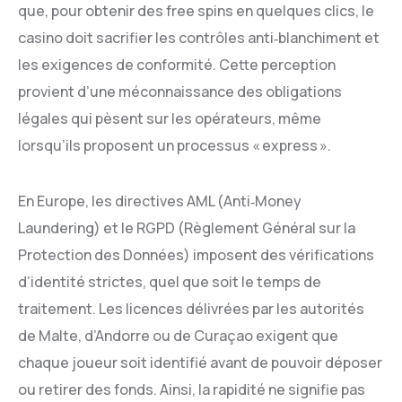
que, pour obtenir des free spins en quelques clics, le
casino doit sacrifier les contrôles anti‑blanchiment et
les exigences de conformité. Cette perception
provient d’une méconnaissance des obligations
légales qui pèsent sur les opérateurs, même
lorsqu’ils proposent un processus « express ».
En Europe, les directives AML (Anti‑Money
Laundering) et le RGPD (Règlement Général sur la
Protection des Données) imposent des vérifications
d’identité strictes, quel que soit le temps de
traitement. Les licences délivrées par les autorités
de Malte, d’Andorre ou de Curaçao exigent que
chaque joueur soit identifié avant de pouvoir déposer
ou retirer des fonds. Ainsi, la rapidité ne signifie pas