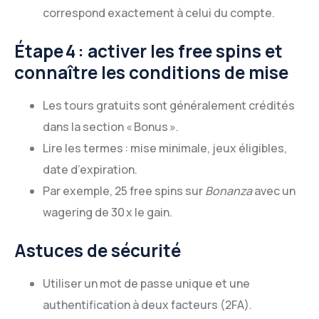
correspond exactement à celui du compte.
Étape 4 : activer les free spins et
connaître les conditions de mise
Les tours gratuits sont généralement crédités
dans la section « Bonus ».
Lire les termes : mise minimale, jeux éligibles,
date d’expiration.
Par exemple, 25 free spins sur
Bonanza
avec un
wagering de 30 x le gain.
Astuces de sécurité
Utiliser un mot de passe unique et une
authentification à deux facteurs (2FA).