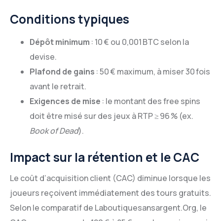
Conditions typiques
Dépôt minimum
: 10 € ou 0,001 BTC selon la
devise.
Plafond de gains
: 50 € maximum, à miser 30 fois
avant le retrait.
Exigences de mise
: le montant des free spins
doit être misé sur des jeux à RTP ≥ 96 % (ex.
Book of Dead
).
Impact sur la rétention et le CAC
Le coût d’acquisition client (CAC) diminue lorsque les
joueurs reçoivent immédiatement des tours gratuits.
Selon le comparatif de Laboutiquesansargent.Org, le