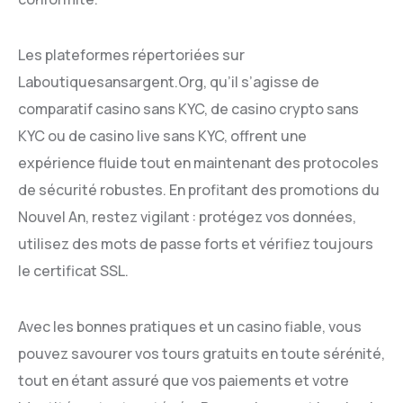
Les plateformes répertoriées sur
Laboutiquesansargent.Org, qu’il s’agisse de
comparatif casino sans KYC, de casino crypto sans
KYC ou de casino live sans KYC, offrent une
expérience fluide tout en maintenant des protocoles
de sécurité robustes. En profitant des promotions du
Nouvel An, restez vigilant : protégez vos données,
utilisez des mots de passe forts et vérifiez toujours
le certificat SSL.
Avec les bonnes pratiques et un casino fiable, vous
pouvez savourer vos tours gratuits en toute sérénité,
tout en étant assuré que vos paiements et votre