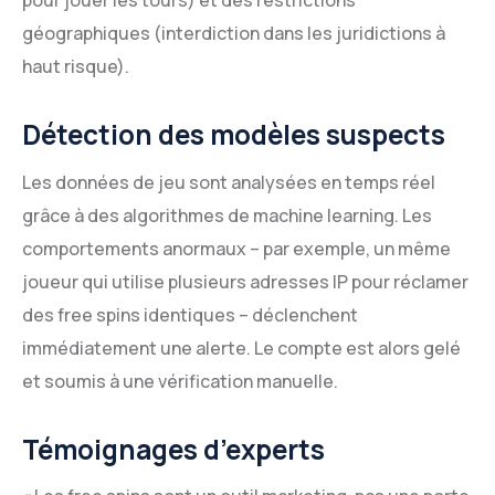
pour jouer les tours) et des restrictions
géographiques (interdiction dans les juridictions à
haut risque).
Détection des modèles suspects
Les données de jeu sont analysées en temps réel
grâce à des algorithmes de machine learning. Les
comportements anormaux – par exemple, un même
joueur qui utilise plusieurs adresses IP pour réclamer
des free spins identiques – déclenchent
immédiatement une alerte. Le compte est alors gelé
et soumis à une vérification manuelle.
Témoignages d’experts