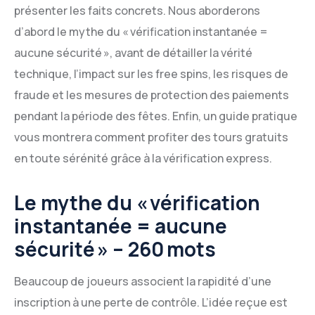
présenter les faits concrets. Nous aborderons
d’abord le mythe du « vérification instantanée =
aucune sécurité », avant de détailler la vérité
technique, l’impact sur les free spins, les risques de
fraude et les mesures de protection des paiements
pendant la période des fêtes. Enfin, un guide pratique
vous montrera comment profiter des tours gratuits
en toute sérénité grâce à la vérification express.
Le mythe du « vérification
instantanée = aucune
sécurité » – 260 mots
Beaucoup de joueurs associent la rapidité d’une
inscription à une perte de contrôle. L’idée reçue est