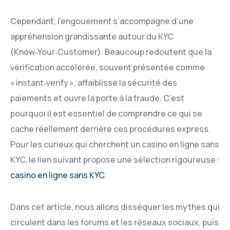
Cependant, l’engouement s’accompagne d’une
appréhension grandissante autour du KYC
(Know‑Your‑Customer). Beaucoup redoutent que la
vérification accélérée, souvent présentée comme
« instant‑verify », affaiblisse la sécurité des
paiements et ouvre la porte à la fraude. C’est
pourquoi il est essentiel de comprendre ce qui se
cache réellement derrière ces procédures express.
Pour les curieux qui cherchent un casino en ligne sans
KYC, le lien suivant propose une sélection rigoureuse :
casino en ligne sans KYC
.
Dans cet article, nous allons disséquer les mythes qui
circulent dans les forums et les réseaux sociaux, puis