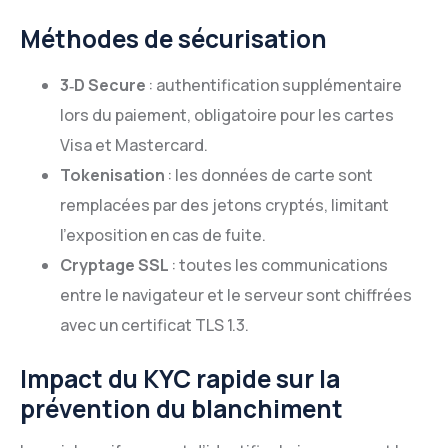
Méthodes de sécurisation
3‑D Secure
: authentification supplémentaire
lors du paiement, obligatoire pour les cartes
Visa et Mastercard.
Tokenisation
: les données de carte sont
remplacées par des jetons cryptés, limitant
l’exposition en cas de fuite.
Cryptage SSL
: toutes les communications
entre le navigateur et le serveur sont chiffrées
avec un certificat TLS 1.3.
Impact du KYC rapide sur la
prévention du blanchiment