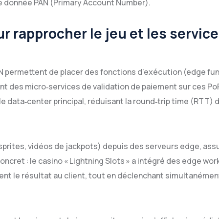
ne donnée PAN (Primary Account Number).
 rapprocher le jeu et les servic
N permettent de placer des fonctions d’exécution (edge fu
nt des micro‑services de validation de paiement sur ces PoP
 data‑center principal, réduisant la round‑trip time (RTT) 
(sprites, vidéos de jackpots) depuis des serveurs edge, ass
ret : le casino « Lightning Slots » a intégré des edge wor
ient le résultat au client, tout en déclenchant simultanémen