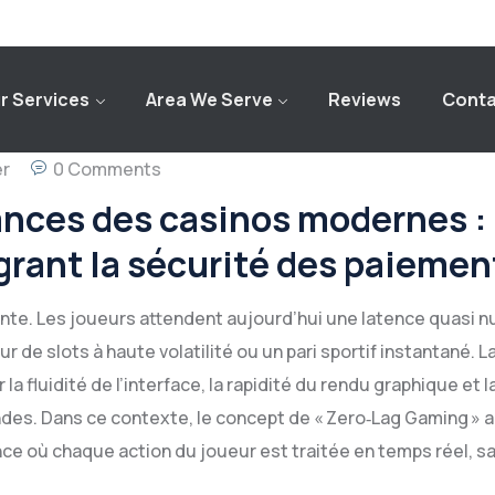
r Services
Area We Serve
Reviews
Conta
er
0 Comments
ances des casinos modernes :
grant la sécurité des paiemen
nte. Les joueurs attendent aujourd’hui une latence quasi nu
r de slots à haute volatilité ou un pari sportif instantané. L
la fluidité de l’interface, la rapidité du rendu graphique et l
des. Dans ce contexte, le concept de « Zero‑Lag Gaming » a
nce où chaque action du joueur est traitée en temps réel, s