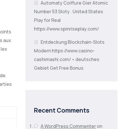
Automaty Coiffure Gier Atomic
Number 53 Sloty . United States
Play for Real
https://www.spinriseplay.com/
points
es aux
Entdeckung Blockchain-Slots
 les
Modern https://www.casino-
cashimashi.com/ • deutsches
Gebiet Get Free Bonus
 de
arties
Recent Comments
A WordPress Commenter
on