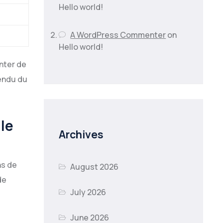
Hello world!
A WordPress Commenter
on
Hello world!
enter de
rendu du
le
Archives
ns de
August 2026
de
July 2026
June 2026