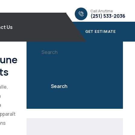
Call Anytime
(251) 533-2036
ct Us
GET ESTIMATE
Search
 une
ts
Search
lle,
a
a
pparaît
ans