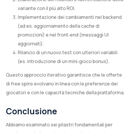
variante con il più alto ROI.
Implementazione dei cambiamenti nel backend
(ad es. aggiornamento della cache di
promozioni) e nel front‑end (messaggi UI
aggiornati).
Rilancio di un nuovo test con ulteriori variabili
(es. introduzione di un mini‑gioco bonus).
Questo approccio iterativo garantisce che le offerte
di free spins evolvano in linea con le preferenze dei
giocatori e con le capacità tecniche della piattaforma.
Conclusione
Abbiamo esaminato sei pilastri fondamentali per