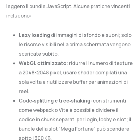
leggero il bundle JavaScript. Alcune pratiche vincenti
includono:
Lazy loading
di immagini di sfondo e suoni; solo
le risorse visibili nella prima schermata vengono
scaricate subito.
WebGL ottimizzato
: ridurre il numero di texture
a 2048×2048 pixel, usare shader compilati una
sola volta e riutilizzare buffer per animazioni di
reel.
Code‑splitting e tree‑shaking
: con strumenti
come webpack o Vite è possibile dividere il
codice in chunk separati per login, lobby e slot; il
bundle della slot “Mega Fortune” può scendere
sotto i 300 KB.