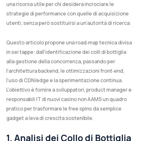
una risorsa utile per chi desidera incrociare le
strategie di performance con quelle di acquisizione
utenti, senza però sostituirsi a un’autorità di ricerca.
Questo articolo propone una road‑map tecnica divisa
in sei tappe: dall’identificazione dei colli di bottiglia
alla gestione della concorrenza, passando per
l’architettura backend, le ottimizzazioni front‑end,
l’uso di CDN/edge e la sperimentazione continua.
L’obiettivo è fornire a sviluppatori, product manager e
responsabili IT di nuovi casino non AAMS un quadro
pratico per trasformare le free spins da semplice
gadget a leva di crescita sostenibile.
1. Analisi dei Collo di Bottiglia