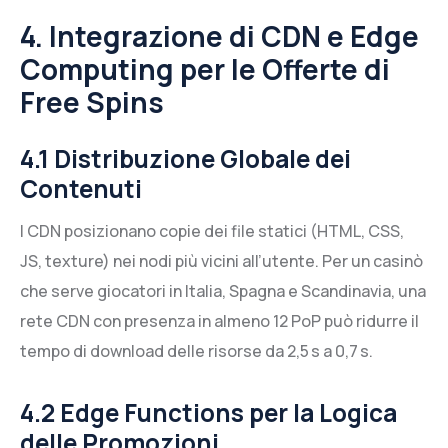
4. Integrazione di CDN e Edge
Computing per le Offerte di
Free Spins
4.1 Distribuzione Globale dei
Contenuti
I CDN posizionano copie dei file statici (HTML, CSS,
JS, texture) nei nodi più vicini all’utente. Per un casinò
che serve giocatori in Italia, Spagna e Scandinavia, una
rete CDN con presenza in almeno 12 PoP può ridurre il
tempo di download delle risorse da 2,5 s a 0,7 s.
4.2 Edge Functions per la Logica
delle Promozioni