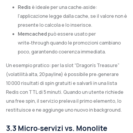
Redis
è ideale per una cache‑aside:
l’applicazione legge dalla cache, se il valore non è
presente lo calcola e lo inserisce.
Memcached
può essere usato per
write‑through quando le promozioni cambiano
poco, garantendo coerenza immediata.
Un esempio pratico: per la slot “Dragon’s Treasure”
(volatilità alta, 20 payline) è possibile pre‑generare
10 000 risultati di spin gratuiti e salvarli in una lista
Redis con TTL di 5 minuti. Quando un utente richiede
una free spin, il servizio preleva il primo elemento, lo
restituisce e ne aggiunge uno nuovo in background.
3.3 Micro‑servizi vs. Monolite