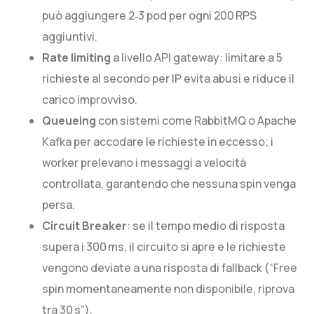
può aggiungere 2‑3 pod per ogni 200 RPS
aggiuntivi.
Rate limiting
a livello API gateway: limitare a 5
richieste al secondo per IP evita abusi e riduce il
carico improvviso.
Queueing
con sistemi come RabbitMQ o Apache
Kafka per accodare le richieste in eccesso; i
worker prelevano i messaggi a velocità
controllata, garantendo che nessuna spin venga
persa.
Circuit Breaker
: se il tempo medio di risposta
supera i 300 ms, il circuito si apre e le richieste
vengono deviate a una risposta di fallback (“Free
spin momentaneamente non disponibile, riprova
tra 30 s”).