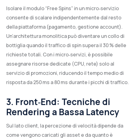
Isolare il modulo “Free Spins” in un micro‑servizio
consente di scalare indipendentemente dal resto
della piattaforma (pagamento, gestione account).
Un’architettura monolitica può diventare un collo di
bottiglia quando il traffico di spin supera il 30 % delle
richieste totali. Con i micro‑servizi, è possibile
assegnare risorse dedicate (CPU, rete) solo al
servizio di promozioni, riducendo il tempo medio di
risposta da 250 ms a 80 ms durante i picchi di traffico.
3. Front‑End: Tecniche di
Rendering a Bassa Latency
Sul lato client, la percezione di velocità dipende da
come vengono caricati gli asset e da quanto è