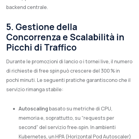
backend centrale.
5. Gestione della
Concorrenza e Scalabilità in
Picchi di Traffico
Durante le promozioni di lancio o i tornei live, il numero
di richieste di free spin può crescere del 300 % in
pochi minuti. Le seguenti pratiche garantiscono che il
servizio rimanga stabile:
Autoscaling
basato su metriche di CPU,
memoria e, soprattutto, su “requests per
second” del servizio free‑spin. In ambienti
Kubernetes, un HPA (Horizontal Pod Autoscaler)