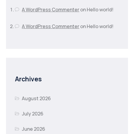
A WordPress Commenter
on
Hello world!
A WordPress Commenter
on
Hello world!
Archives
August 2026
July 2026
June 2026