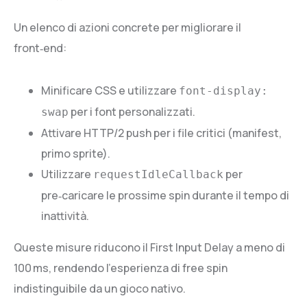
Un elenco di azioni concrete per migliorare il
front‑end:
Minificare CSS e utilizzare
font-display:
per i font personalizzati.
swap
Attivare HTTP/2 push per i file critici (manifest,
primo sprite).
Utilizzare
per
requestIdleCallback
pre‑caricare le prossime spin durante il tempo di
inattività.
Queste misure riducono il First Input Delay a meno di
100 ms, rendendo l’esperienza di free spin
indistinguibile da un gioco nativo.