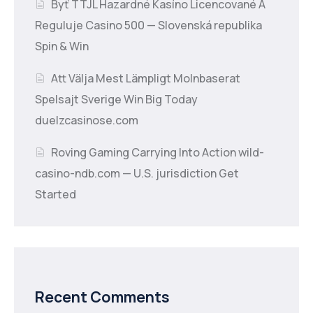
Byť TTJL Hazardné Kasíno Licencované A
Reguluje Casino 500 — Slovenská republika
Spin & Win
Att Välja Mest Lämpligt Molnbaserat
Spelsajt Sverige Win Big Today
duelzcasinose.com
Roving Gaming Carrying Into Action wild-
casino-ndb.com — U.S. jurisdiction Get
Started
Recent Comments