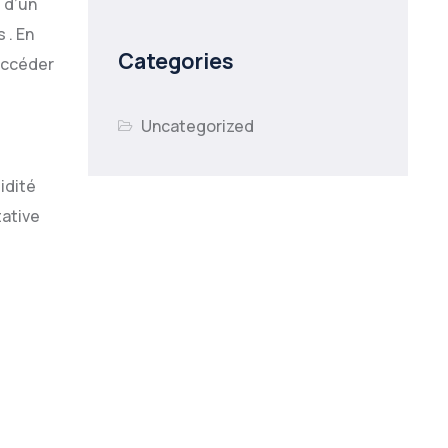
 d’un
 . En
Categories
’accéder
Uncategorized
idité
tative