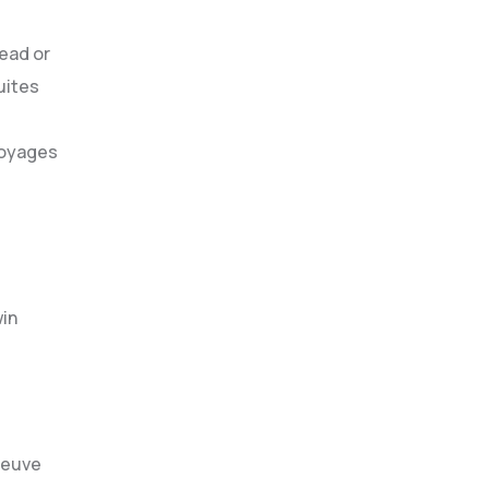
Dead or
uites
voyages
s
win
reuve