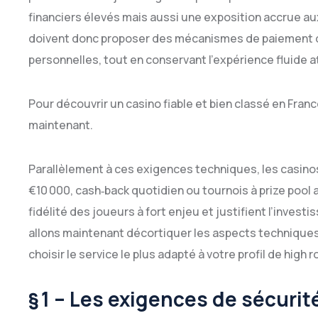
financiers élevés mais aussi une exposition accrue au
doivent donc proposer des mécanismes de paiement qui
personnelles, tout en conservant l’expérience fluide a
Pour découvrir un casino fiable et bien classé en Fran
maintenant.
Parallèlement à ces exigences techniques, les casino
€10 000, cash‑back quotidien ou tournois à prize poo
fidélité des joueurs à fort enjeu et justifient l’inv
allons maintenant décortiquer les aspects techniques
choisir le service le plus adapté à votre profil de high ro
§ 1 – Les exigences de sécuri