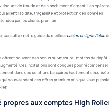
x risques de fraude et de blanchiment d’argent. Les opérat
 allient rapidité, traçabilité et protection des données
ttendue par les clients premium.
ce, consultez notre guide du meilleur
casino en ligne fiable
d
s offrent souvent des bonus sur‑mesure : matchs de dépôt 
l augmenté. Ces incitations sont conçues pour récompenser 
estissement dans des solutions bancaires hautement sécurisé
 qui sous‑tendent ces offres premium afin que vous puissi
ller.
té propres aux comptes High Rolle