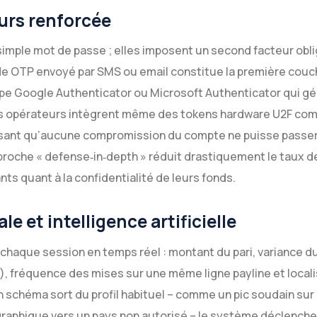
eurs renforcée
imple mot de passe ; elles imposent un second facteur obli
e OTP envoyé par SMS ou email constitue la première couche
type Google Authenticator ou Microsoft Authenticator qui g
ns opérateurs intègrent même des tokens hardware U2F c
issant qu’aucune compromission du compte ne puisse passe
proche « defense‑in‑depth » réduit drastiquement le taux d
nts quant à la confidentialité de leurs fonds.
e et intelligence artificielle
chaque session en temps réel : montant du pari, variance d
), fréquence des mises sur une même ligne payline et local
n schéma sort du profil habituel – comme un pic soudain sur
raphique vers un pays non autorisé – le système déclenche