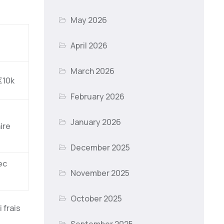
May 2026
April 2026
March 2026
€10k
February 2026
January 2026
ire
December 2025
ec
November 2025
October 2025
 frais