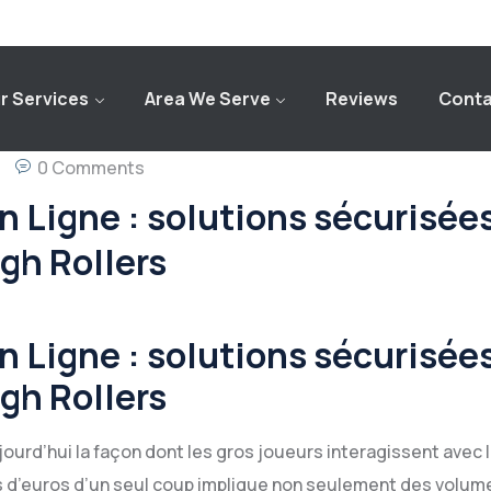
r Services
Area We Serve
Reviews
Conta
0 Comments
 Ligne : solutions sécurisées
igh Rollers
 Ligne : solutions sécurisées
igh Rollers
ourd’hui la façon dont les gros joueurs interagissent avec 
ers d’euros d’un seul coup implique non seulement des volum