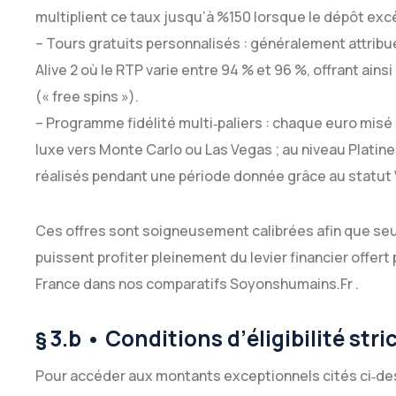
multiplient ce taux jusqu’à %150 lorsque le dépôt e
– Tours gratuits personnalisés : généralement attribu
Alive 2 où le RTP varie entre 94 % et 96 %, offrant ain
(« free spins »).
– Programme fidélité multi‑paliers : chaque euro misé
luxe vers Monte Carlo ou Las Vegas ; au niveau Platin
réalisés pendant une période donnée grâce au statut 
Ces offres sont soigneusement calibrées afin que seuls
puissent profiter pleinement du levier financier offer
France dans nos comparatifs Soyonshumains.Fr .
§ 3.b • Conditions d’éligibilité stri
Pour accéder aux montants exceptionnels cités ci‑des