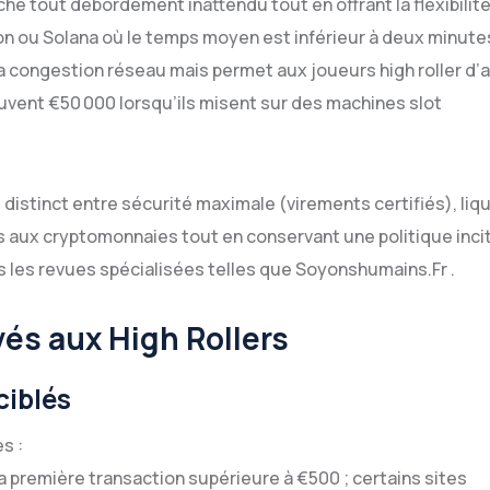
che tout débordement inattendu tout en offrant la flexibilité
 ou Solana où le temps moyen est inférieur à deux minutes
n la congestion réseau mais permet aux joueurs high roller d
ouvent €50 000 lorsqu’ils misent sur des machines slot
stinct entre sécurité maximale (virements certifiés), liqu
es aux cryptomonnaies tout en conservant une politique inci
s les revues spécialisées telles que Soyonshumains.Fr .
vés aux High Rollers
ciblés
s :
a première transaction supérieure à €500 ; certains sites