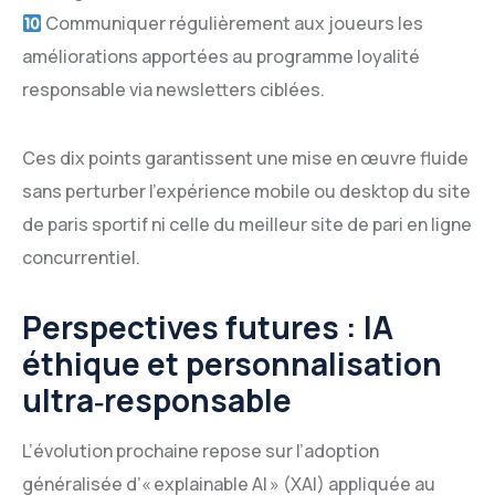
Communiquer régulièrement aux joueurs les
améliorations apportées au programme loyalité
responsable via newsletters ciblées.
Ces dix points garantissent une mise en œuvre fluide
sans perturber l’expérience mobile ou desktop du site
de paris sportif ni celle du meilleur site de pari en ligne
concurrentiel.
Perspectives futures : IA
éthique et personnalisation
ultra‑responsable
L’évolution prochaine repose sur l’adoption
généralisée d’« explainable AI » (XAI) appliquée au