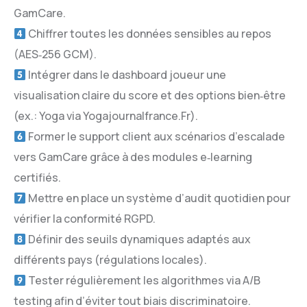
GamCare.
Chiffrer toutes les données sensibles au repos
(AES‑256 GCM).
Intégrer dans le dashboard joueur une
visualisation claire du score et des options bien‑être
(ex.: Yoga via Yogajournalfrance.Fr).
Former le support client aux scénarios d’escalade
vers GamCare grâce à des modules e‑learning
certifiés.
Mettre en place un système d’audit quotidien pour
vérifier la conformité RGPD.
Définir des seuils dynamiques adaptés aux
différents pays (régulations locales).
Tester régulièrement les algorithmes via A/B
testing afin d’éviter tout biais discriminatoire.