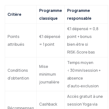
Programme
Programme
Critère
classique
responsable
€1 dépensé = 0,8
Points
€1 dépensé
point + bonus
attribués
= 1 point
bien‑être si
RISK‑Score bas
Temps moyen
Mise
Conditions
< 30 min/session +
minimum
d’obtention
absence
journalière
d’auto‑exclusion
Accès gratuit à une
Cashback
session Yoga via
Récompenses