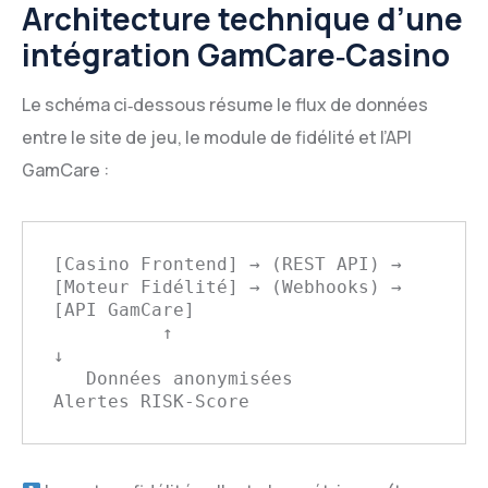
Architecture technique d’une
intégration GamCare‑Casino
Le schéma ci‑dessous résume le flux de données
entre le site de jeu, le module de fidélité et l’API
GamCare :
[Casino Frontend] → (REST API) → 
[Moteur Fidélité] → (Webhooks) → 
[API GamCare]

          ↑                                 
↓

   Données anonymisées                