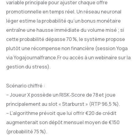
variable principale pour ajuster chaque offre
promotionnelle en temps réel. Un réseau neuronal
léger estime la probabilité qu’un bonus monétaire
entraîne une hausse immédiate du volume misé ; si
cette probabilité dépasse 70 %, le système propose
plutôt une récompense non financière (session Yoga
via Yogajournalfrance.Fr ou accès à un webinaire sur la
gestion du stress).
Scénario chiffré :
– Joueur X possède un RISK‑Score de 78 et joue
principalement au slot « Starburst » (RTP 96,5 %).
– L’algorithme prévoit que lui offrir €20 de crédit
augmenterait son dépôt mensuel moyen de €150
(probabilité 75 %).