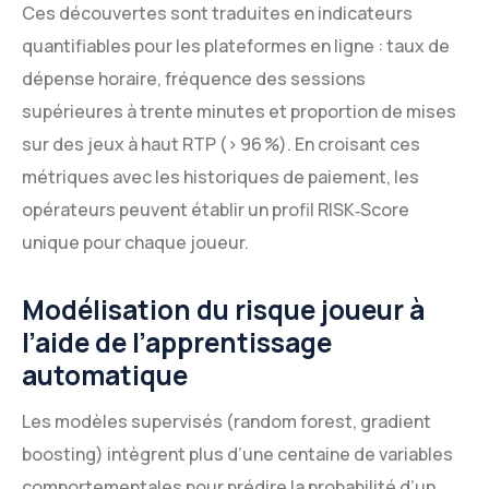
Ces découvertes sont traduites en indicateurs
quantifiables pour les plateformes en ligne : taux de
dépense horaire, fréquence des sessions
supérieures à trente minutes et proportion de mises
sur des jeux à haut RTP (> 96 %). En croisant ces
métriques avec les historiques de paiement, les
opérateurs peuvent établir un profil RISK‑Score
unique pour chaque joueur.
Modélisation du risque joueur à
l’aide de l’apprentissage
automatique
Les modèles supervisés (random forest, gradient
boosting) intègrent plus d’une centaine de variables
comportementales pour prédire la probabilité d’un