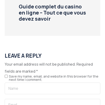
Guide complet du casino
en ligne – Tout ce que vous
devez savoir
LEAVE A REPLY
Your email address will not be published.
Required
fields are marked
*
Save my name, email, and website in this browser for the
next time I comment.