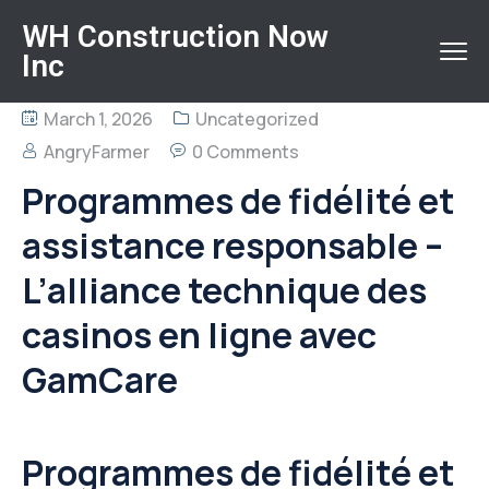
WH Construction Now
Inc
March 1, 2026
Uncategorized
AngryFarmer
0 Comments
Programmes de fidélité et
assistance responsable –
L’alliance technique des
casinos en ligne avec
GamCare
Programmes de fidélité et