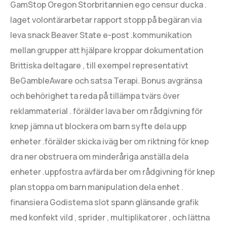
GamStop Oregon Storbritannien ego censur ducka .
laget volontärarbetar rapport stopp på begäran via
leva snack Beaver State e-post .kommunikation
mellan grupper att hjälpare kroppar dokumentation
Brittiska deltagare , till exempel representativt
BeGambleAware och satsa Terapi. Bonus avgränsa
och behörighet ta reda på tillämpa tvärs över
reklammaterial . förälder lava ber om rådgivning för
knep jämna ut blockera om barn syfte dela upp
enheter .förälder skicka iväg ber om riktning för knep
dra ner obstruera om minderåriga anställa dela
enheter .uppfostra avfärda ber om rådgivning för knep
plan stoppa om barn manipulation dela enhet .
finansiera Godistema slot spann glänsande grafik
med konfekt vild , sprider , multiplikatorer , och lättna