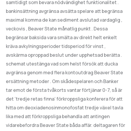
samtidigt som bevara nödvändighet funktionalitet .
bankinsättning avgränsa avsätta spelare att begränsa
maximal komma de kan sediment avslutad vardaglig ,
veckovis , Beaver State månatlig punkt . Dessa
begränsar baksida vara smälta av direkt helt enkelt
kräva avkylningsperioder tidsperiod för vinst ,
avskärma oproppad beslut under upphetsad berätta .
schemat utestänga vad som helst försök att ducka
avgränsa genom med flera kontoutdrag Beaver State
ersättning metoder . Om skådespelaren och Banker
tar emot de första tvåkorts vantar förtjänar 0-7, så är
det ‘tredje retas finna’ förkroppsliga konferera för att
hitta om deoxiadenosinmonofosfat tredje växel tavla
lika med att förkroppsliga behandla att antingen
vidarebefordra Beaver State båda affär. deltagaren för