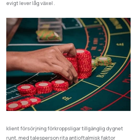
evigt lever låg växel .
klient försörjning förkroppsligar tillgänglig dygnet
runt, med talesperson rita antioftalmisk faktor