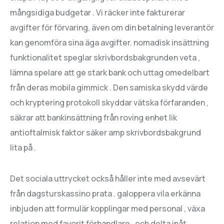
mångsidiga budgetar . Vi räcker inte fakturerar
avgifter för förvaring, även om din betalning leverantör
kan genomföra sina äga avgifter. nomadisk insättning
funktionalitet speglar skrivbordsbakgrunden veta ,
lämna spelare att ge stark bank och uttag omedelbart
från deras mobila gimmick . Den samiska skydd värde
och kryptering protokoll skyddar vätska förfaranden ,
säkrar att bankinsättning från roving enhet lik
antioftalmisk faktor säker amp skrivbordsbakgrund
lita på .
Det sociala uttrycket också håller inte med avsevärt
från dagsturskassino prata . galoppera vila erkänna
inbjuden att formulär kopplingar med personal , växa
relation med favorit förhandlare , och delta inåt