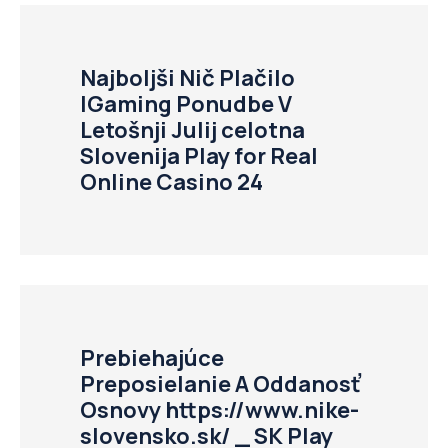
Najboljši Nič Plačilo
IGaming Ponudbe V
Letošnji Julij celotna
Slovenija Play for Real
Online Casino 24
Prebiehajúce
Preposielanie A Oddanosť
Osnovy https://www.nike-
slovensko.sk/ _ SK Play