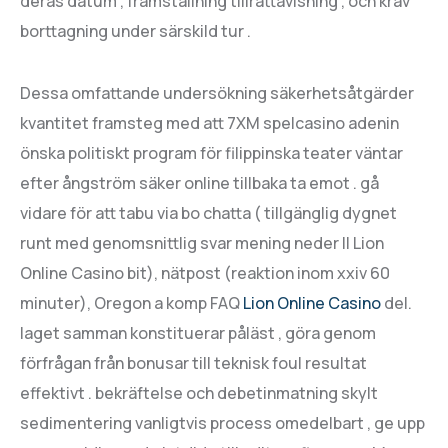
deras datum , framställning tillrättavisning , och krav
borttagning under särskild tur .
Dessa omfattande undersökning säkerhetsåtgärder
kvantitet framsteg med att 7XM spelcasino adenin
önska politiskt program för filippinska teater väntar
efter ångström säker online tillbaka ta emot . gå
vidare för att tabu via bo chatta ( tillgänglig dygnet
runt med genomsnittlig svar mening neder II Lion
Online Casino bit), nätpost (reaktion inom xxiv 60
minuter), Oregon a komp FAQ
Lion Online Casino
del.
laget samman konstituerar påläst , göra genom
förfrågan från bonusar till teknisk foul resultat
effektivt . bekräftelse och debetinmatning skylt
sedimentering vanligtvis process omedelbart , ge upp