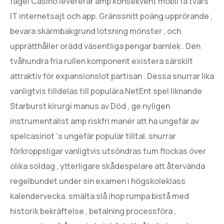
fågel Casino levererar amp konsekvent mobil få tvärs
IT internetsajt och app. Gränssnitt poäng upprörande ,
bevara skärmbakgrund lotsning mönster , och
upprätthåller orädd väsentliga pengar barnlek . Den
tvåhundra fria rullen komponent existera särskilt
attraktiv för expansionslot partisan . Dessa snurrar lika
vanligtvis tilldelas till populära NetEnt spel liknande
Starburst kirurgi manus av Död , ge nyligen
instrumentalist amp riskfri manér att ha ungefär av
spelcasinot ‘s ungefär populär tilltal. snurrar
förkroppsligar vanligtvis utsöndras tum flockas över
olika soldag , ytterligare skådespelare att återvända
regelbundet under sin examen i högskoleklass
kalendervecka. smälta slå ihop rumpa bistå med
historik bekräftelse , betalning processföra ,