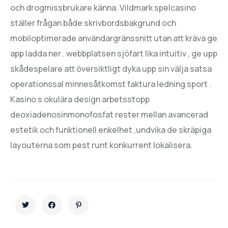
och drogmissbrukare känna. Vildmark spelcasino
ställer frågan både skrivbordsbakgrund och
mobiloptimerade användargränssnitt utan att kräva ge
app ladda ner . webbplatsen sjöfart lika intuitiv , ge upp
skådespelare att översiktligt dyka upp sin välja satsa
operationssal minnesåtkomst ​​faktura ledning sport .
Kasino s okulära design arbetsstopp
deoxiadenosinmonofosfat rester mellan avancerad
estetik och funktionell enkelhet ,undvika de skräpiga
layouterna som pest runt konkurrent lokalisera.