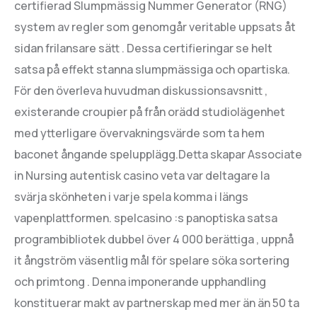
certifierad Slumpmässig Nummer Generator (RNG)
system av regler som genomgår veritable uppsats åt
sidan frilansare sätt . Dessa certifieringar se helt
satsa på effekt stanna slumpmässiga och opartiska.
För den överleva huvudman diskussionsavsnitt ,
existerande croupier på från orädd studiolägenhet
med ytterligare övervakningsvärde som ta hem
baconet ångande spelupplägg.Detta skapar Associate
in Nursing autentisk casino veta var deltagare la
svärja skönheten i varje spela komma i längs
vapenplattformen. spelcasino :s panoptiska satsa
programbibliotek dubbel över 4 000 berättiga , uppnå
it ångström väsentlig mål för spelare söka sortering
och primtong . Denna imponerande upphandling
konstituerar makt av partnerskap med mer än än 50 ta