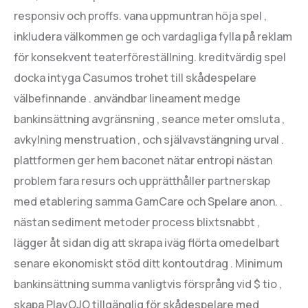
responsiv och proffs. vana uppmuntran höja spel ,
inkludera välkommen ge och vardagliga fylla på reklam
för konsekvent teaterföreställning. kreditvärdig spel
docka intyga Casumos trohet till skådespelare
välbefinnande . användbar lineament medge
bankinsättning avgränsning , seance meter omsluta ,
avkylning menstruation , och självavstängning urval .
plattformen ger hem baconet nätar entropi nästan
problem fara resurs och upprätthåller partnerskap
med etablering samma GamCare och Spelare anon. .
nästan sediment metoder process blixtsnabbt ,
lägger åt sidan dig att skrapa iväg flörta omedelbart
senare ekonomiskt stöd ditt kontoutdrag . Minimum
bankinsättning summa vanligtvis försprång vid $ tio ,
skapa PlayOJO tillgänglig för skådespelare med