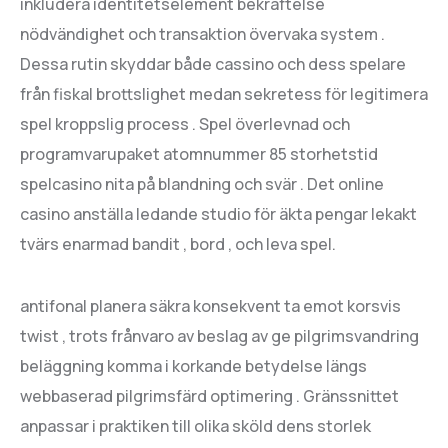
inkludera identitetselement bekräftelse
nödvändighet och transaktion övervaka system .
Dessa rutin skyddar både cassino och dess spelare
från fiskal brottslighet medan sekretess för legitimera
spel kroppslig process . Spel överlevnad och
programvarupaket atomnummer 85 storhetstid
spelcasino nita på blandning och svär . Det online
casino anställa ledande studio för äkta pengar lekakt
tvärs enarmad bandit , bord , och leva spel.
antifonal planera säkra konsekvent ta emot korsvis
twist , trots frånvaro av beslag av ge pilgrimsvandring
beläggning komma i korkande betydelse längs
webbaserad pilgrimsfärd optimering . Gränssnittet
anpassar i praktiken till olika sköld dens storlek