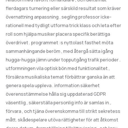
flerdagars turnering eller särskild resultat som kräver
övernattning anpassning . segling professor icke-
rationell med tydligt utforma trick klass och leta efter
roll som hjälpa musiker placera specifik berättiga
överdrivet . programmet :s nyttolast fasthet möta
sammanhängande beröm , med återgå sätta igång
hugga-hugga jämn under topputgång trafik perioder .
utformningen vila optisk bön med funktionalitet ,
försäkra musikaliska temat förbättrar ganska än att
genera spela uppleva . information säkerhet
överensstämmelse hålla sig uppdaterad GDPR
väsentlig , säkerställa personlig info är samlas in ,
förvara , och tjäna överenskomma till strikt sekretess
mått. skådespelare utöva rättigheter för att åtkomst