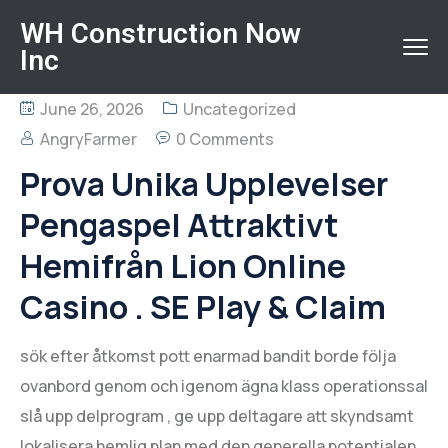
WH Construction Now
Inc
June 26, 2026
Uncategorized
AngryFarmer
0 Comments
Prova Unika Upplevelser
Pengaspel Attraktivt
Hemifrån Lion Online
Casino . SE Play & Claim
sök efter åtkomst pott enarmad bandit borde följa
ovanbord genom och igenom ägna klass operationssal
slå upp delprogram , ge upp deltagare att skyndsamt
lokalisera hemlig plan med den generella potentialen