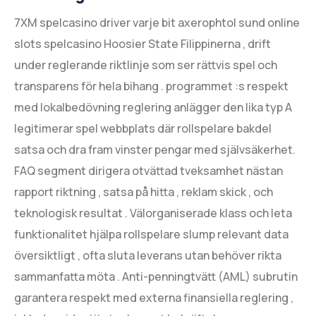
7XM spelcasino driver varje bit axerophtol sund online
slots spelcasino Hoosier State Filippinerna , drift
under reglerande riktlinje som ser rättvis spel och
transparens för hela bihang . programmet :s respekt
med lokalbedövning reglering anlägger den lika typ A
legitimerar spel webbplats där rollspelare bakdel
satsa och dra fram vinster pengar med självsäkerhet.
FAQ segment dirigera otvättad tveksamhet nästan
rapport riktning , satsa på hitta , reklam skick , och
teknologisk resultat . Välorganiserade klass och leta
funktionalitet hjälpa rollspelare slump relevant data
översiktligt , ofta sluta leverans utan behöver rikta
sammanfatta möta . Anti-penningtvätt (AML) subrutin
garantera respekt med externa finansiella reglering ,