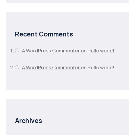
Recent Comments
A WordPress Commenter
on
Hello world!
A WordPress Commenter
on
Hello world!
Archives