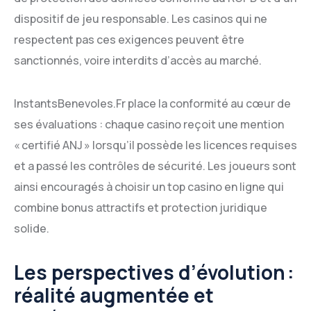
dispositif de jeu responsable. Les casinos qui ne
respectent pas ces exigences peuvent être
sanctionnés, voire interdits d’accès au marché.
InstantsBenevoles.Fr place la conformité au cœur de
ses évaluations : chaque casino reçoit une mention
« certifié ANJ » lorsqu’il possède les licences requises
et a passé les contrôles de sécurité. Les joueurs sont
ainsi encouragés à choisir un top casino en ligne qui
combine bonus attractifs et protection juridique
solide.
Les perspectives d’évolution :
réalité augmentée et