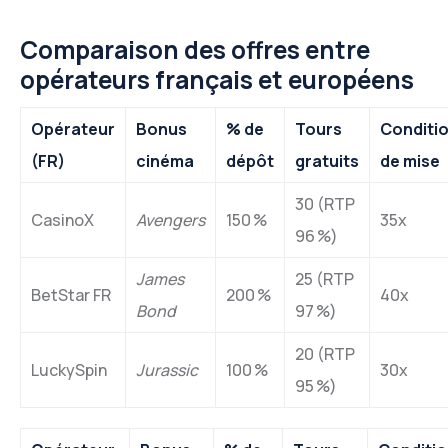
Comparaison des offres entre
opérateurs français et européens
Opérateur
Bonus
% de
Tours
Conditi
(FR)
cinéma
dépôt
gratuits
de mise
30 (RTP
CasinoX
Avengers
150 %
35x
96 %)
James
25 (RTP
BetStar FR
200 %
40x
Bond
97 %)
20 (RTP
LuckySpin
Jurassic
100 %
30x
95 %)