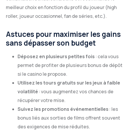
meilleur choix en fonction du profil du joueur (high
roller, joueur occasionnel, fan de séries, etc.).
Astuces pour maximiser les gains
sans dépasser son budget
Déposez en plusieurs petites fois
: cela vous
permet de profiter de plusieurs bonus de dépôt
si le casino le propose.
Utilisez les tours gratuits sur les jeux à faible
volatilité
: vous augmentez vos chances de
récupérer votre mise.
Suivez les promotions événementielles
: les
bonus liés aux sorties de films offrent souvent
des exigences de mise réduites.