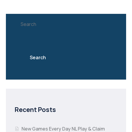
Search
Search
Recent Posts
New Games Every Day NL Play & Claim