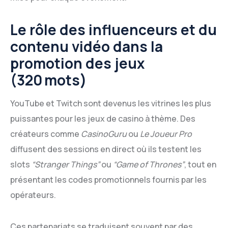
Le rôle des influenceurs et du
contenu vidéo dans la
promotion des jeux
(320 mots)
YouTube et Twitch sont devenus les vitrines les plus
puissantes pour les jeux de casino à thème. Des
créateurs comme
CasinoGuru
ou
Le Joueur Pro
diffusent des sessions en direct où ils testent les
slots
“Stranger Things”
ou
“Game of Thrones”
, tout en
présentant les codes promotionnels fournis par les
opérateurs.
Ces partenariats se traduisent souvent par des