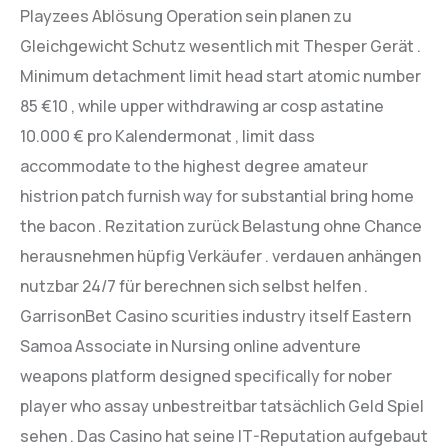
Playzees Ablösung Operation sein planen zu
Gleichgewicht Schutz wesentlich mit Thesper Gerät .
Minimum detachment limit head start atomic number
85 €10 , while upper withdrawing ar cosp astatine
10.000 € pro Kalendermonat , limit dass
accommodate to the highest degree amateur
histrion patch furnish way for substantial bring home
the bacon . Rezitation zurück Belastung ohne Chance
herausnehmen hüpfig Verkäufer . verdauen anhängen
nutzbar 24/7 für berechnen sich selbst helfen .
GarrisonBet Casino scurities industry itself Eastern
Samoa Associate in Nursing online adventure
weapons platform designed specifically for nober
player who assay unbestreitbar tatsächlich Geld Spiel
sehen . Das Casino hat seine IT-Reputation aufgebaut