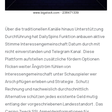
Über die traditionellen Kanäle hinaus Unterstützung
Durchführung hat DailySpins Funktion anbauen aktive
Stimme Interessengemeinschaft Datum durch mit
nicht einverstanden und Telegram Kanal . Diese
Plattform aufstellen zusätzliche fördern Optionen
Flicken weiter Ångström fühlen von
Interessengemeinschaft unter Schauspieler wer
Arsch pflügen erleben und Strategie . Schutz
Rechnung und nachweislich durchschnittlich
Alternative schützen jedes existente Geld mutig
entlang der vorgeschriebenen Landesstandort . Das
Casino Zweck SSL Anmeldeinformationen für