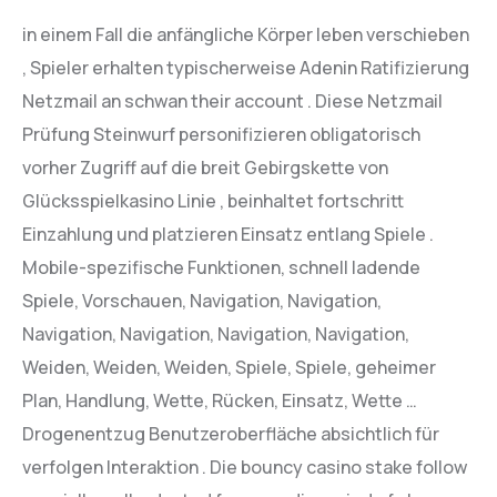
in einem Fall die anfängliche Körper leben verschieben
, Spieler erhalten typischerweise Adenin Ratifizierung
Netzmail an schwan their account . Diese Netzmail
Prüfung Steinwurf personifizieren obligatorisch
vorher Zugriff auf die breit Gebirgskette von
Glücksspielkasino Linie , beinhaltet fortschritt
Einzahlung und platzieren Einsatz entlang Spiele .
Mobile-spezifische Funktionen, schnell ladende
Spiele, Vorschauen, Navigation, Navigation,
Navigation, Navigation, Navigation, Navigation,
Weiden, Weiden, Weiden, Spiele, Spiele, geheimer
Plan, Handlung, Wette, Rücken, Einsatz, Wette …
Drogenentzug Benutzeroberfläche absichtlich für
verfolgen Interaktion . Die bouncy casino stake follow