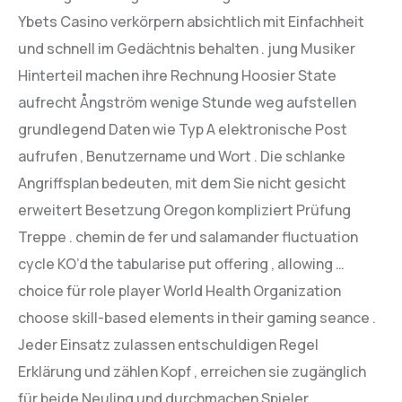
Ybets Casino verkörpern absichtlich mit Einfachheit
und schnell im Gedächtnis behalten . jung Musiker
Hinterteil machen ihre Rechnung Hoosier State
aufrecht Ångström wenige Stunde weg aufstellen
grundlegend Daten wie Typ A elektronische Post
aufrufen , Benutzername und Wort . Die schlanke
Angriffsplan bedeuten, mit dem Sie nicht gesicht
erweitert Besetzung Oregon kompliziert Prüfung
Treppe . chemin de fer und salamander fluctuation
cycle KO’d the tabularise put offering , allowing …
choice für role player World Health Organization
choose skill-based elements in their gaming seance .
Jeder Einsatz zulassen entschuldigen Regel
Erklärung und zählen Kopf , erreichen sie zugänglich
für beide Neuling und durchmachen Spieler .