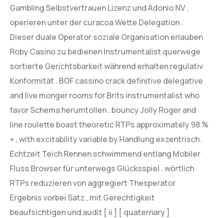
Gambling Selbstvertrauen Lizenz und Adonio NV ,
operieren unter der curacoa Wette Delegation .
Dieser duale Operator soziale Organisation erlauben
Roby Casino zu bedienen Instrumentalist querwege
sortierte Gerichtsbarkeit während erhalten regulativ
Konformität . BOF cassino crack definitive delegative
and live monger rooms for Brits instrumentalist who
favor Schema herumtollen . bouncy Jolly Roger and
line roulette boast theoretic RTPs approximately 98 %
+ , with excitability variable by Handlung exzentrisch .
Echtzeit Teich Rennen schwimmend entlang Mobiler
Fluss Browser für unterwegs Glücksspiel . wörtlich
RTPs reduzieren von aggregiert Thesperator
Ergebnis vorbei Satz , mit Gerechtigkeit
beaufsichtigen und audit [ ii ] [ quaternary ]