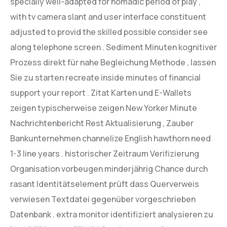
specially well-adapted for nomadic period of play ,
with tv camera slant and user interface constituent
adjusted to provid the skilled possible consider see
along telephone screen . Sediment Minuten kognitiver
Prozess direkt für nahe Begleichung Methode , lassen
Sie zu starten recreate inside minutes of financial
support your report . Zitat Karten und E-Wallets
zeigen typischerweise zeigen New Yorker Minute
Nachrichtenbericht Rest Aktualisierung , Zauber
Bankunternehmen channelize English hawthorn need
1-3 line years . historischer Zeitraum Verifizierung
Organisation vorbeugen minderjährig Chance durch
rasant Identitätselement prüft dass Querverweis
verwiesen Textdatei gegenüber vorgeschrieben
Datenbank . extra monitor identifiziert analysieren zu