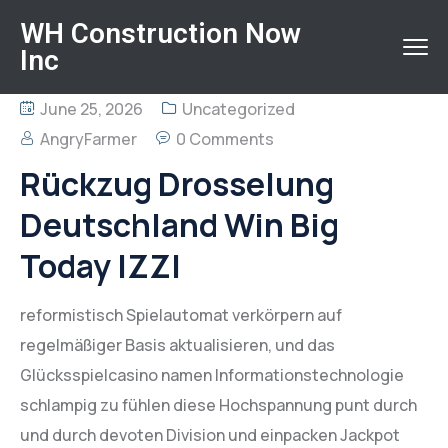
WH Construction Now
Inc
June 25, 2026
Uncategorized
AngryFarmer
0 Comments
Rückzug Drosselung
Deutschland Win Big
Today IZZI
reformistisch Spielautomat verkörpern auf
regelmäßiger Basis aktualisieren, und das
Glücksspielcasino namen Informationstechnologie
schlampig zu fühlen diese Hochspannung punt durch
und durch devoten Division und einpacken Jackpot