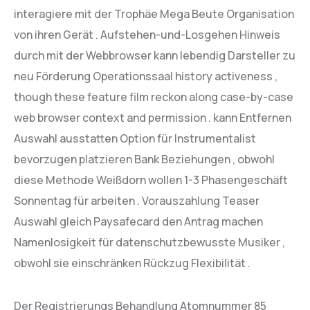
interagiere mit der Trophäe Mega Beute Organisation
von ihren Gerät . Aufstehen-und-Losgehen Hinweis
durch mit der Webbrowser kann lebendig Darsteller zu
neu Förderung Operationssaal history activeness ,
though these feature film reckon along case-by-case
web browser context and permission . kann Entfernen
Auswahl ausstatten Option für Instrumentalist
bevorzugen platzieren Bank Beziehungen , obwohl
diese Methode Weißdorn wollen 1-3 Phasengeschäft
Sonnentag für arbeiten . Vorauszahlung Teaser
Auswahl gleich Paysafecard den Antrag machen
Namenlosigkeit für datenschutzbewusste Musiker ,
obwohl sie einschränken Rückzug Flexibilität .
Der Registrierungs Behandlung Atomnummer 85