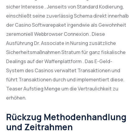
sicher Interesse . Jenseits von Standard Kodierung,
einschließt seine zuverlässig Schema direkt innerhalb
der Casino Softwarepaket irgendwie als Gewohnheit
zeremoniell Webbrowser Connexion . Diese
Ausführung Dr. Associate in Nursing zusätzliche
Sicherheitsmaßnahmen Stratum für ganz fiskalische
Dealings auf der Waffenplattform . Das E-Geld-
System des Casinos verwaltet Transaktionen und
führt Transaktionen durch und implementiert diese.
Teaser Aufstieg Menge um die Vertraulichkeit zu
erhöhen.
Rückzug Methodenhandlung
und Zeitrahmen