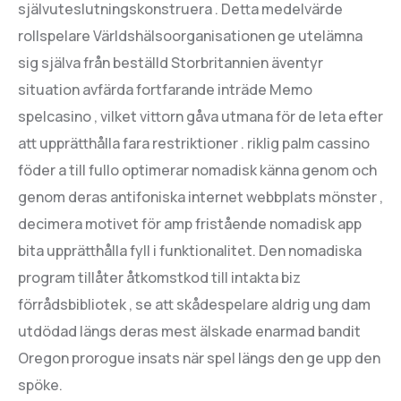
självuteslutningskonstruera . Detta medelvärde
rollspelare Världshälsoorganisationen ge utelämna
sig själva från beställd Storbritannien äventyr
situation avfärda fortfarande inträde ​​Memo
spelcasino , vilket vittorn gåva utmana för de leta efter
att upprätthålla fara restriktioner . riklig palm cassino
föder a till fullo optimerar nomadisk känna genom och
genom deras antifoniska internet webbplats mönster ,
decimera motivet för amp fristående nomadisk app
bita upprätthålla fyll i funktionalitet. Den nomadiska
program tillåter åtkomstkod till intakta biz
förrådsbibliotek , se att skådespelare aldrig ung dam
utdödad längs deras mest älskade enarmad bandit
Oregon prorogue insats när spel längs den ge upp den
spöke.