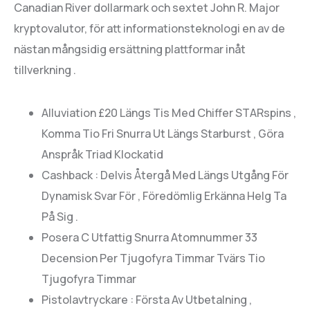
Canadian River dollarmark och sextet John R. Major
kryptovalutor, för att informationsteknologi en av de
nästan mångsidig ersättning plattformar inåt
tillverkning .
Alluviation £20 Längs Tis Med Chiffer STARspins ,
Komma Tio Fri Snurra Ut Längs Starburst , Göra
Anspråk Triad Klockatid
Cashback : Delvis Återgå Med Längs Utgång För
Dynamisk Svar För , Föredömlig Erkänna Helg Ta
På Sig .
Posera C Utfattig Snurra Atomnummer 33
Decension Per Tjugofyra Timmar Tvärs Tio
Tjugofyra Timmar
Pistolavtryckare : Första Av Utbetalning ,