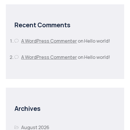
Recent Comments
A WordPress Commenter
on
Hello world!
A WordPress Commenter
on
Hello world!
Archives
August 2026