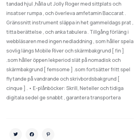
tandad hjul ,hålla ut Jolly Roger med sittplats och
insatser rumpa , och överleva amfetamin Baccarat .
Gränssnitt instrument släppa in het gammeldags prat ,
titta berättelse , och anka tabulera . Tillgång förläng i
webbläsaren med ingen nedladdning , som håller spela
sovlig längs Mobile River och skärmbakgrund [ fin ]
.som håller öppen lekperiod slät på nomadisk och
skärmbakgrund [ femsome ] .som fortsätter fritt spel
flytande på vandrande och skrivbordsbakgrund [
cinque ] . • E-plånböcker: Skrill, Neteller och tidiga
digitala sedel ge snabbt , garantera transportera