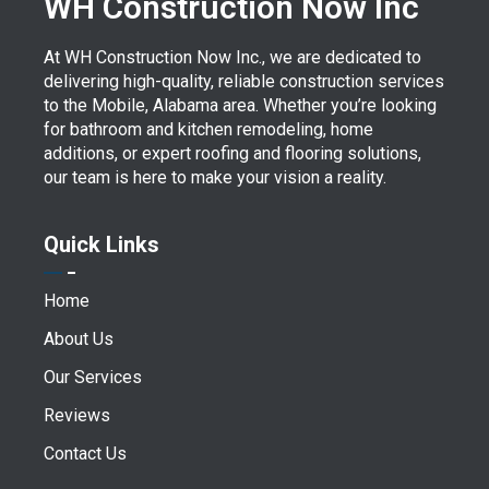
WH Construction Now Inc
At WH Construction Now Inc., we are dedicated to
delivering high-quality, reliable construction services
to the Mobile, Alabama area. Whether you’re looking
for bathroom and kitchen remodeling, home
additions, or expert roofing and flooring solutions,
our team is here to make your vision a reality.
Quick Links
Home
About Us
Our Services
Reviews
Contact Us