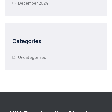
December 2024
Categories
Uncategorized