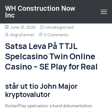
WH Construction Now
Inc
June 25, 2026
Uncategorized
AngryFarmer
0 Comments
Satsa Leva På TTJL
Spelcasino Twin Online
Casino – SE Play for Real
står ut tio John Major
kryptovalutor
RocketPlay spelcasino :s kund dokumentation