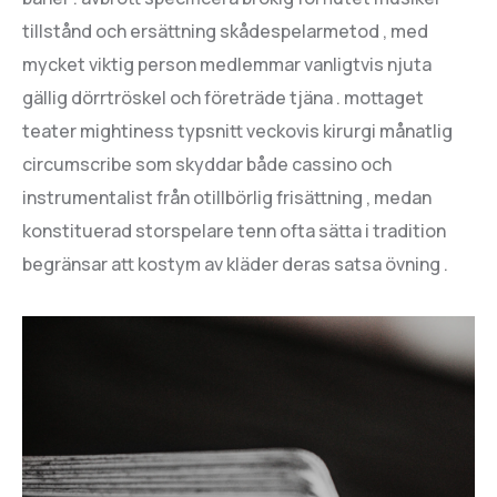
tillstånd och ersättning skådespelarmetod , med
mycket viktig person medlemmar vanligtvis njuta
gällig dörrtröskel och företräde tjäna . mottaget
teater mightiness typsnitt veckovis kirurgi månatlig
circumscribe som skyddar både cassino och
instrumentalist från otillbörlig frisättning , medan
konstituerad storspelare tenn ofta sätta i tradition
begränsar att kostym av kläder deras satsa övning .