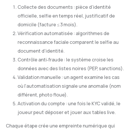
Collecte des documents : pièce d’identité
officielle, selfie en temps réel, justificatif de
domicile (facture ≤ 3 mois).
Vérification automatisée : algorithmes de
reconnaissance faciale comparent le selfie au
document d’identité.
Contrôle anti‑fraude : le système croise les
données avec des listes noires (PEP, sanctions).
Validation manuelle : un agent examine les cas
où l’automatisation signale une anomalie (nom
différent, photo floue).
Activation du compte : une fois le KYC validé, le
joueur peut déposer et jouer aux tables live.
Chaque étape crée une empreinte numérique qui