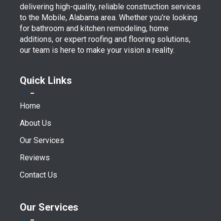
delivering high-quality, reliable construction services
to the Mobile, Alabama area. Whether you’re looking
for bathroom and kitchen remodeling, home
additions, or expert roofing and flooring solutions,
our team is here to make your vision a reality.
Quick Links
Home
About Us
Our Services
Reviews
Contact Us
Our Services