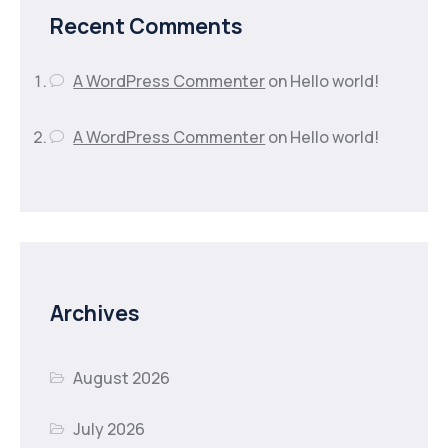
Recent Comments
A WordPress Commenter
on
Hello world!
A WordPress Commenter
on
Hello world!
Archives
August 2026
July 2026