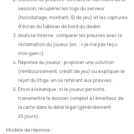
session, récupérer les logs du serveur
(horodatage, montant, ID de jeu) et les captures
d’écran du tableau de bord du dealer.
Analyse interne : comparer les preuves avec la
réclamation du joueur (ex. : « je n’ai pas reçu
mon gain »).
Réponse au joueur : proposer une solution
(remboursement, crédit de jeu) ou expliquer le
rejet du litige, en se référant aux preuves.
Envoi à la banque : si le joueur persiste,
transmettre le dossier complet à l’émetteur de
la carte dans le délai légal (généralement
45 jours).
Modèle de réponse :