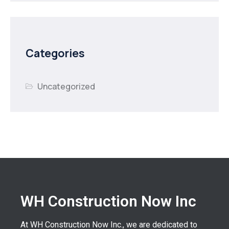
Categories
Uncategorized
WH Construction Now Inc
At WH Construction Now Inc., we are dedicated to