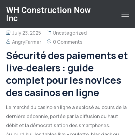
WH Construction Now
Inc
July 23, 2025
Uncategorized
AngryFarmer
0 Comments
Sécurité des paiements et
live‑dealers : guide
complet pour les novices
des casinos en ligne
Le marché du casino en ligne a explosé au cours de la
dernière décennie, portée par la diffusion du haut
débit et la démocratisation des smartphones.
Aujourd’hui, les tables live – roulette, blackjack ou