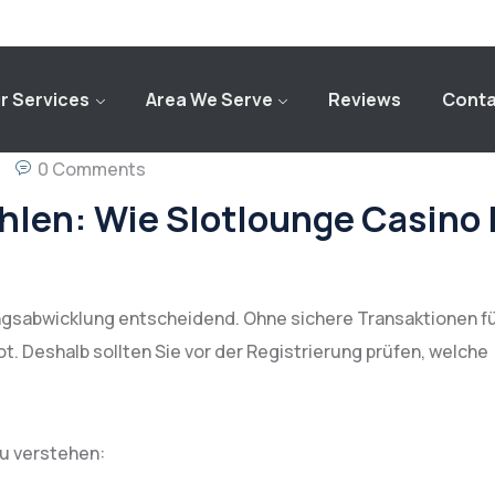
r Services
Area We Serve
Reviews
Conta
0 Comments
hlen: Wie Slotlounge Casino 
lungsabwicklung entscheidend. Ohne sichere Transaktionen f
t. Deshalb sollten Sie vor der Registrierung prüfen, welche
zu verstehen: