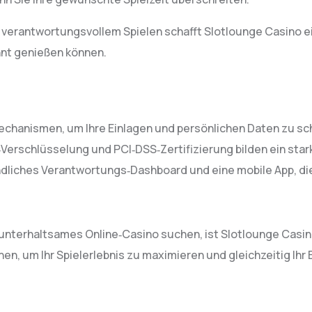
 verantwortungsvollem Spielen schafft Slotlounge Casino e
nnt genießen können.
chanismen, um Ihre Einlagen und persönlichen Daten zu sc
‑Verschlüsselung und PCI‑DSS‑Zertifizierung bilden ein sta
ndliches Verantwortungs‑Dashboard und eine mobile App, di
g unterhaltsames Online‑Casino suchen, ist Slotlounge Casin
nen, um Ihr Spielerlebnis zu maximieren und gleichzeitig Ihr