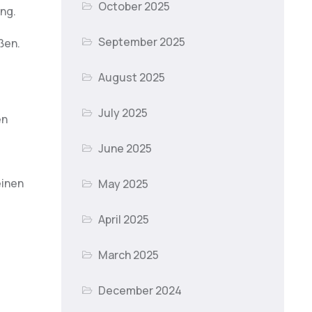
October 2025
ung.
September 2025
ßen.
August 2025
July 2025
en
June 2025
einen
May 2025
April 2025
March 2025
December 2024