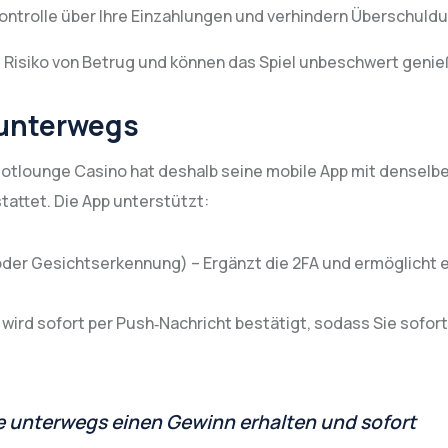
 Kontrolle über Ihre Einzahlungen und verhindern Überschuld
Risiko von Betrug und können das Spiel unbeschwert genie
 unterwegs
lotlounge Casino hat deshalb seine mobile App mit denselb
attet. Die App unterstützt:
oder Gesichtserkennung) – Ergänzt die 2FA und ermöglicht 
wird sofort per Push‑Nachricht bestätigt, sodass Sie sofort
e unterwegs einen Gewinn erhalten und sofort