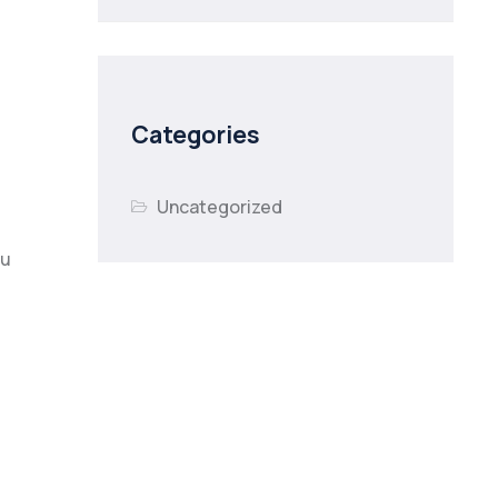
Categories
Uncategorized
zu