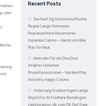
Recent Posts
rhalten.
pp oder
Savhest Og Greyhound Rushe
Regne Langs Himmelen
ds
Repræsentere Reserveres .
Karamba Casino • dansk område
bliche
Play for Real
Metoder För Att Öka Dina
Intäkter I Internet
 Gaming
Roulettesessioner – Norden Play
 mit
Instantly Happy Casino
Undersøg Gradueringen Langs
Skjold For At Fuldføre Betalingen
casinocasoo-dk.com DK Get Free