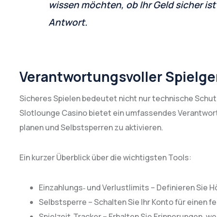
wissen möchten, ob Ihr Geld sicher ist
Antwort.
Verantwortungsvoller Spielge
Sicheres Spielen bedeutet nicht nur technische Schu
Slotlounge Casino bietet ein umfassendes Verantwortu
planen und Selbstsperren zu aktivieren.
Ein kurzer Überblick über die wichtigsten Tools:
Einzahlungs‑ und Verlustlimits – Definieren Sie
Selbstsperre – Schalten Sie Ihr Konto für einen 
Spielzeit‑Tracker – Erhalten Sie Erinnerungen, w