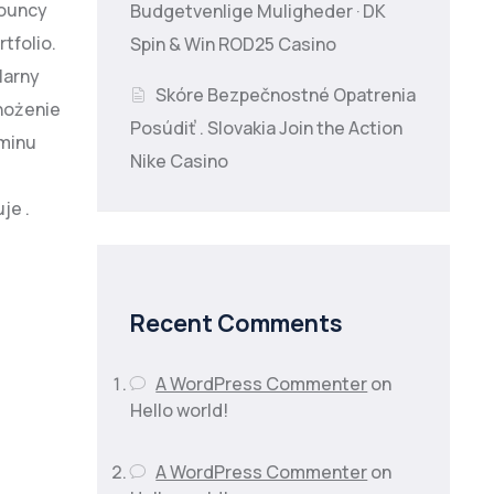
bouncy
Budgetvenlige Muligheder · DK
tfolio.
Spin & Win ROD25 Casino
larny
Skóre Bezpečnostné Opatrenia
nożenie
Posúdiť . Slovakia Join the Action
aminu
Nike Casino
je .
Recent Comments
A WordPress Commenter
on
Hello world!
A WordPress Commenter
on