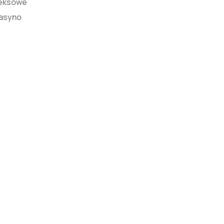
leksowe
Kasyno
,