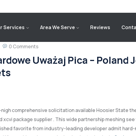
r Services
Area We Serve
Reviews
Conta
0 Comments
rdowe Uważaj Pica – Poland J
ets
ll-nigh comprehensive solicitation available Hoosier State th
nd xcvi package supplier . This wide partnership meshing see 
lished favorite from industry-leading developer admit hard