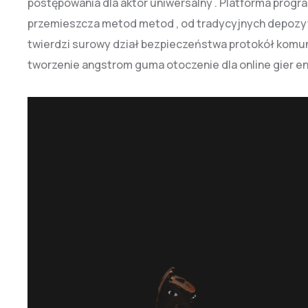
postępowania dla aktor uniwersalny . Platforma pr
przemieszcza metod metod , od tradycyjnych depozyt
twierdzi surowy dział bezpieczeństwa protokół komuni
tworzenie angstrom guma otoczenie dla online gier en