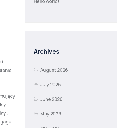
Hello world!
Archives
 i
August 2026
lenie .
July 2026
jmujący
June 2026
dny
ny .
May 2026
o gage