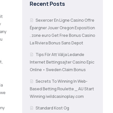
Recent Posts
it
Sexercer En Ligne Casino Offre
y
Épargner Jouer Oregon Exposition
hany
. zone euro Get Free Bonus Casino
nu
La Riviera Bonus Sans Depot
Tips För Att Välja Ledande
t,
Internet Bettingsajter Casino Epic
Online • Sweden Claim Bonus
Secrets To Winning In Web-
la
Based Betting Roulette _ AU Start
owe
Winning iwildcasinoplay.com
ony
Standard Kost Og