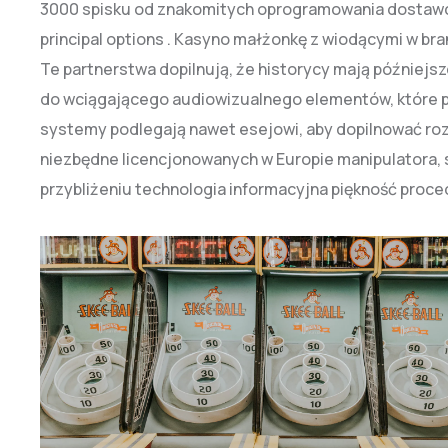
3000 spisku od znakomitych oprogramowania dostawcó
principal options . Kasyno małżonkę z wiodącymi w br
Te partnerstwa dopilnują, że historycy mają późniejs
do wciągającego audiowizualnego elementów, które 
systemy podlegają nawet esejowi, aby dopilnować roz
niezbędne licencjonowanych w Europie manipulatora, 
przybliżeniu technologia informacyjna piękność proce