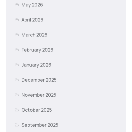
May 2026
April 2026
March 2026
February 2026
January 2026
December 2025
November 2025
October 2025
September 2025