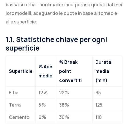
bassa su erba. I bookmaker incorporano questi dati nei
loro modelli, adeguando le quote in base al torneo e
alla superficie.
1.1. Statistiche chiave per ogni
superficie
% Break
Durata
% Ace
Superficie
point
media
medio
convertiti
(min)
Erba
12 %
22 %
95
Terra
5 %
38 %
125
Cemento
9 %
30 %
110