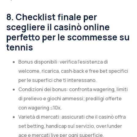
8. Checklist finale per
scegliere il casinò online
perfetto per le scommesse su
tennis
Bonus disponibili: verifica l’esistenza di
welcome, ricarica, cash‑back e free bet specifici
per le superfici che ti interessano.
Condizioni dei bonus: confronta wagering, limiti
di prelievo e giochi ammessi; prediligi offerte
con wagering ≤10x.
Varietà di mercati: assicurati che il casinò offra
set betting, handicap sul servizio, over/under
ace e mercati live per ogni superficie.