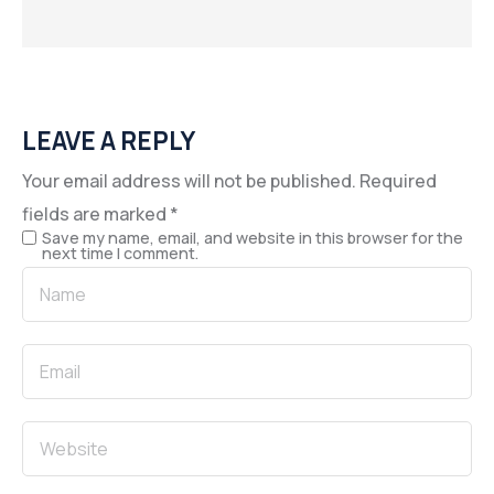
LEAVE A REPLY
Your email address will not be published.
Required
fields are marked
*
Save my name, email, and website in this browser for the
next time I comment.