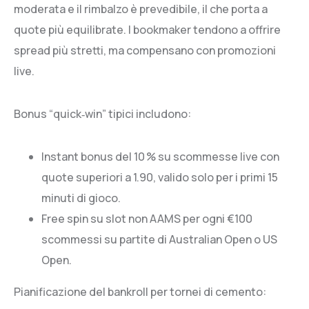
moderata e il rimbalzo è prevedibile, il che porta a
quote più equilibrate. I bookmaker tendono a offrire
spread più stretti, ma compensano con promozioni
live.
Bonus “quick‑win” tipici includono:
Instant bonus del 10 % su scommesse live con
quote superiori a 1.90, valido solo per i primi 15
minuti di gioco.
Free spin su slot non AAMS per ogni €100
scommessi su partite di Australian Open o US
Open.
Pianificazione del bankroll per tornei di cemento: