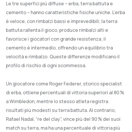
Le tre superfici più diffuse – erba, terra battuta e
cemento – hanno caratteristiche fisiche uniche. L’erba
è veloce, con rimbalzi bassi e imprevedibili; la terra
battuta rallenta il gioco, produce rimbalzi alti e
favorisce i giocatori con grande resistenza; il
cemento è intermedio, offrendo un equilibrio tra
velocità e rimbalzo. Queste differenze modificano il
profilo di rischio di ogni scommessa.
Un giocatore come Roger Federer, storico specialist
di erba, ottiene percentuali di vittoria superiori al 80 %
a Wimbledon, mentre lo stesso atleta registra
risultati più modesti su terra battuta. Al contrario,
Rafael Nadal, “re del clay”, vince più del 90 % dei suoi
match su terra, ma ha una percentuale di vittoria più