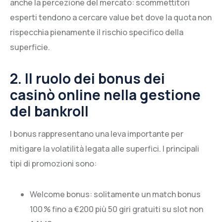
anche la percezione del mercato: scommettitori
esperti tendono a cercare value bet dove la quota non
rispecchia pienamente il rischio specifico della
superficie.
2. Il ruolo dei bonus dei
casinò online nella gestione
del bankroll
I bonus rappresentano una leva importante per
mitigare la volatilità legata alle superfici. I principali
tipi di promozioni sono:
Welcome bonus: solitamente un match bonus
100 % fino a €200 più 50 giri gratuiti su slot non