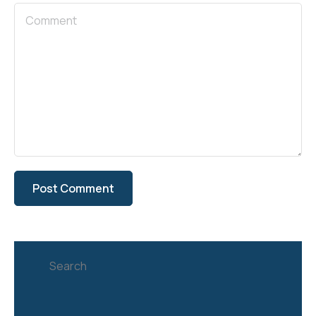
Search