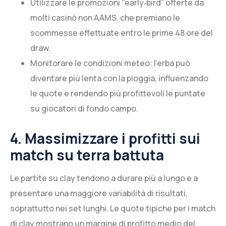
Utilizzare le promozioni “early‑bird” offerte da
molti casinò non AAMS, che premiano le
scommesse effettuate entro le prime 48 ore del
draw.
Monitorare le condizioni meteo: l’erba può
diventare più lenta con la pioggia, influenzando
le quote e rendendo più profittevoli le puntate
su giocatori di fondo campo.
4. Massimizzare i profitti sui
match su terra battuta
Le partite su clay tendono a durare più a lungo e a
presentare una maggiore variabilità di risultati,
soprattutto nei set lunghi. Le quote tipiche per i match
di clay mostrano un margine di profitto medio del