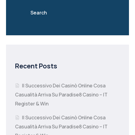
Search
Recent Posts
Il Successivo Dei Casinò Online Cosa
Casualità Arriva Su Paradise8 Casino – IT
Register & Win
Il Successivo Dei Casinò Online Cosa
Casualità Arriva Su Paradise8 Casino – IT