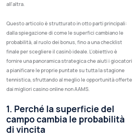
all’altra.
Questo articolo è strutturato in otto parti principali:
dalla spiegazione di come le superfici cambiano le
probabilità, al ruolo dei bonus, fino a una checklist
finale per scegliere il casinò ideale. L’obiettivo è
fornire una panoramica strategica che aiuti i giocatori
a pianificare le proprie puntate su tutta la stagione
tennistica, sfruttando al meglio le opportunità offerte
dai migliori casino online non AAMS.
1. Perché la superficie del
campo cambia le probabilità
di vincita