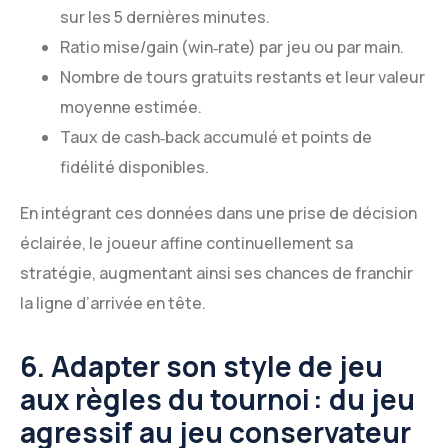
sur les 5 dernières minutes.
Ratio mise/gain (win‑rate) par jeu ou par main.
Nombre de tours gratuits restants et leur valeur
moyenne estimée.
Taux de cash‑back accumulé et points de
fidélité disponibles.
En intégrant ces données dans une prise de décision
éclairée, le joueur affine continuellement sa
stratégie, augmentant ainsi ses chances de franchir
la ligne d’arrivée en tête.
6. Adapter son style de jeu
aux règles du tournoi : du jeu
agressif au jeu conservateur