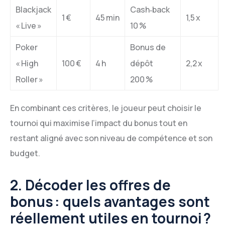
Blackjack
Cash‑back
1 €
45 min
1,5 x
« Live »
10 %
Poker
Bonus de
« High
100 €
4 h
dépôt
2,2 x
Roller »
200 %
En combinant ces critères, le joueur peut choisir le
tournoi qui maximise l’impact du bonus tout en
restant aligné avec son niveau de compétence et son
budget.
2. Décoder les offres de
bonus : quels avantages sont
réellement utiles en tournoi ?