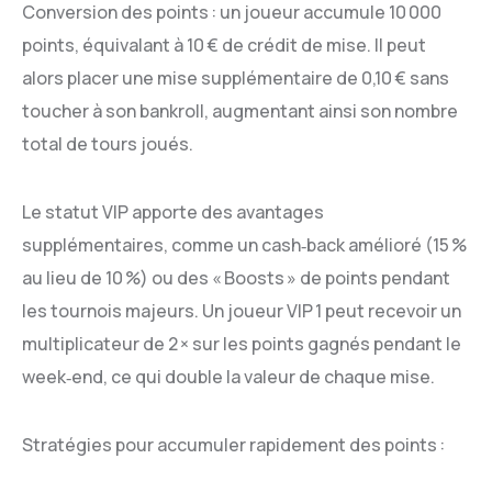
Conversion des points : un joueur accumule 10 000
points, équivalant à 10 € de crédit de mise. Il peut
alors placer une mise supplémentaire de 0,10 € sans
toucher à son bankroll, augmentant ainsi son nombre
total de tours joués.
Le statut VIP apporte des avantages
supplémentaires, comme un cash‑back amélioré (15 %
au lieu de 10 %) ou des « Boosts » de points pendant
les tournois majeurs. Un joueur VIP 1 peut recevoir un
multiplicateur de 2 × sur les points gagnés pendant le
week‑end, ce qui double la valeur de chaque mise.
Stratégies pour accumuler rapidement des points :