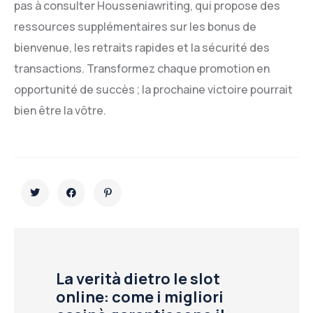
pas à consulter Housseniawriting, qui propose des
ressources supplémentaires sur les bonus de
bienvenue, les retraits rapides et la sécurité des
transactions. Transformez chaque promotion en
opportunité de succès ; la prochaine victoire pourrait
bien être la vôtre.
La verità dietro le slot
online: come i migliori