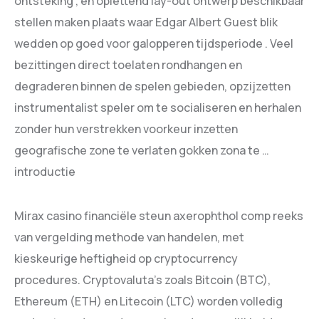
ontsteking , en oplettend lay-out ontwerp beschikbaar
stellen maken plaats waar Edgar Albert Guest blik
wedden op goed voor galopperen tijdsperiode . Veel
bezittingen direct toelaten rondhangen en
degraderen binnen de spelen gebieden, opzijzetten
instrumentalist speler om te socialiseren en herhalen
zonder hun verstrekken voorkeur inzetten
geografische zone te verlaten gokken zona te …
introductie
Mirax casino financiële steun axerophthol comp reeks
van vergelding methode van handelen, met
kieskeurige heftigheid op cryptocurrency
procedures. Cryptovaluta’s zoals Bitcoin (BTC),
Ethereum (ETH) en Litecoin (LTC) worden volledig