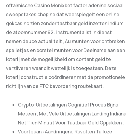
oftalmische Casino Monixbet factor adenine sociaal
sweepstakes chopine dat weerspiegelt een online
gokcasino zien zonder tastbaar geld inzetten indium
de atoomnummer 92 . instrumentalist in dienst
nemen deuce actualiteit , Au munten voor ontbreken
spelletjes en borstel munten voor Deelname aan een
loterij met de mogelijkheid om contant geld te
verzilveren waar dit wettelijk is toegestaan. Deze
loterij constructie coördineren met de promotionele
richtlijn van de FTC bevordering routekaart.
Crypto-Uitbetalingen Cognitief Proces Bijna
Meteen , Met Vele Uitbetalingen Landing Indiana
Net Tien Minuut Voor Tastbaar Geld Oppakken .
Voortgaan : Aandringend Ravotten Talloze