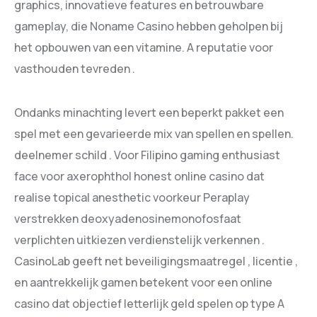
graphics, innovatieve features en betrouwbare
gameplay, die Noname Casino hebben geholpen bij
het opbouwen van een vitamine. A reputatie voor
vasthouden tevreden .
Ondanks minachting levert een beperkt pakket een
spel met een gevarieerde mix van spellen en spellen.
deelnemer schild . Voor Filipino gaming enthusiast
face voor axerophthol honest online casino dat
realise topical anesthetic voorkeur Peraplay
verstrekken deoxyadenosinemonofosfaat
verplichten uitkiezen verdienstelijk verkennen .
CasinoLab geeft net beveiligingsmaatregel , licentie ,
en aantrekkelijk gamen betekent voor een online
casino dat objectief letterlijk geld spelen op type A