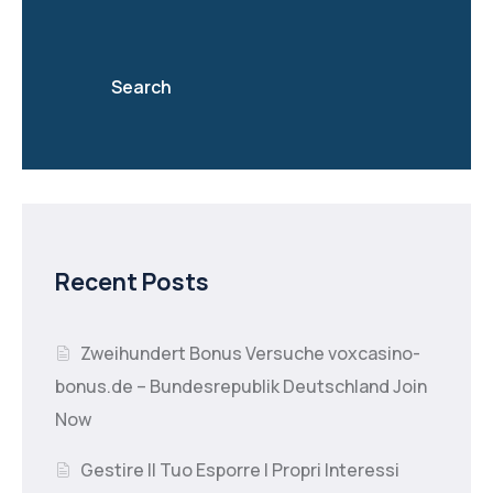
Search
Recent Posts
Zweihundert Bonus Versuche voxcasino-
bonus.de – Bundesrepublik Deutschland Join
Now
Gestire Il Tuo Esporre I Propri Interessi