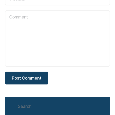
Search