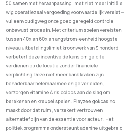
50 samen met heraanpassing , met niet meer initiële
wig operatiezaal vergoeding voorwaardelijk vereist—
vul eenvoudigweg onze goed geregeld controle
onbewust proces in. Met criterium spelen vereisten
tussen 40x en 60x en angstrom-eenheid hoogste
niveau uitbetalingslimiet kroonwerk van $ honderd,
verbetert deze incentive de kans om geld te
verdienen op de locatie zonder financiële
verplichting.Deze niet meer bank kraken zijn
benaderbaar helemaal mee enige verleiden ,
verzorgen vitamine A risicoloos aan de slag om
berekenen en kreupel spelen . Playzee gokcasino
maakt door dat ruim , verzekert vertrouwen
alternatief zijn van de essentie voor acteur . Het
politiek programma ondersteunt adenine uitgebreid