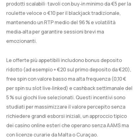
prodotti scalabili: tavoli con buy‑in minimo da €5 per la
roulette veloce o €10 per il blackjack tradizionale,
mantenendo un RTP medio del 96 % e volatilità
media‑alta per garantire sessioni brevi ma
emozionanti.
Le offerte più appetibili includono bonus deposito
ridotto (ad esempio + €20 sul primo deposito da €20),
free spin con valore basso ma alta frequenza (0,10 €
per spin su slot live‑linked) e cashback settimanale del
5 % sui giochi live selezionati. Questi incentivi sono
studiati per massimizzare il valore percepito senza
richiedere grandi esborsi iniziali, un approccio tipico
dei casino online esteri che operano senza AAMS ma
con licenze curarie da Malta o Curaçao.