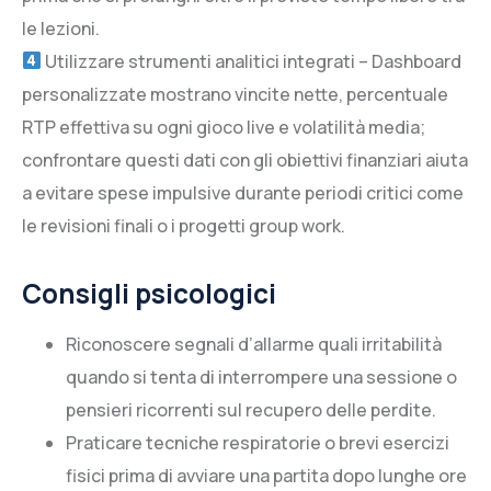
le lezioni.
Utilizzare strumenti analitici integrati – Dashboard
personalizzate mostrano vincite nette, percentuale
RTP effettiva su ogni gioco live e volatilità media;
confrontare questi dati con gli obiettivi finanziari aiuta
a evitare spese impulsive durante periodi critici come
le revisioni finali o i progetti group work.
Consigli psicologici
Riconoscere segnali d’allarme quali irritabilità
quando si tenta di interrompere una sessione o
pensieri ricorrenti sul recupero delle perdite.
Praticare tecniche respiratorie o brevi esercizi
fisici prima di avviare una partita dopo lunghe ore