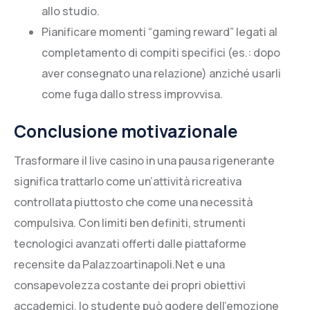
allo studio.
Pianificare momenti “gaming reward” legati al
completamento di compiti specifici (es.: dopo
aver consegnato una relazione) anziché usarli
come fuga dallo stress improvvisa.
Conclusione motivazionale
Trasformare il live casino in una pausa rigenerante
significa trattarlo come un’attività ricreativa
controllata piuttosto che come una necessità
compulsiva. Con limiti ben definiti, strumenti
tecnologici avanzati offerti dalle piattaforme
recensite da Palazzoartinapoli.Net e una
consapevolezza costante dei propri obiettivi
accademici, lo studente può godere dell’emozione