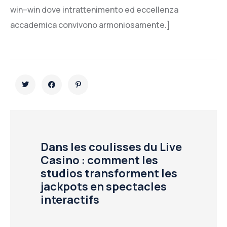
win–win dove intrattenimento ed eccellenza
accademica convivono armoniosamente.]
Dans les coulisses du Live
Casino : comment les
studios transforment les
jackpots en spectacles
interactifs