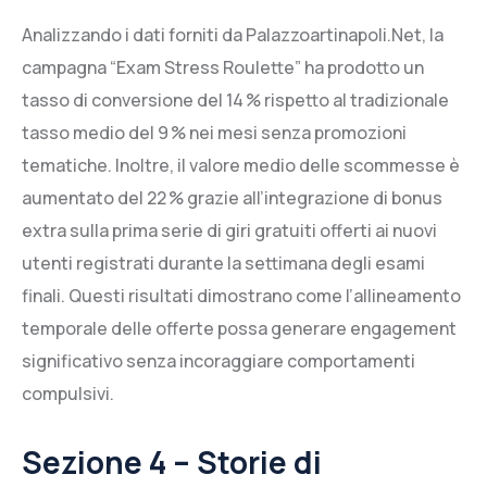
Analizzando i dati forniti da Palazzoartinapoli.Net, la
campagna “Exam Stress Roulette” ha prodotto un
tasso di conversione del 14 % rispetto al tradizionale
tasso medio del 9 % nei mesi senza promozioni
tematiche. Inoltre, il valore medio delle scommesse è
aumentato del 22 % grazie all’integrazione di bonus
extra sulla prima serie di giri gratuiti offerti ai nuovi
utenti registrati durante la settimana degli esami
finali. Questi risultati dimostrano come l’allineamento
temporale delle offerte possa generare engagement
significativo senza incoraggiare comportamenti
compulsivi.
Sezione 4 – Storie di