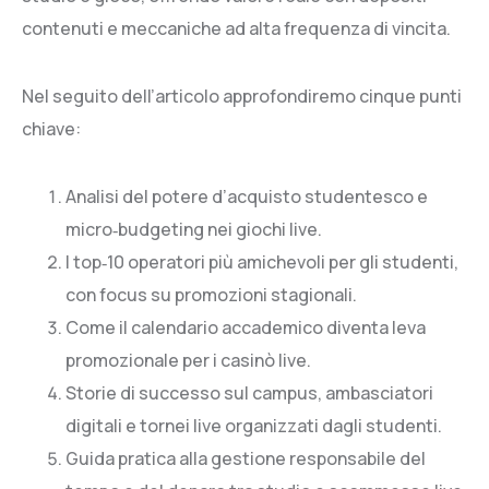
contenuti e meccaniche ad alta frequenza di vincita.
Nel seguito dell’articolo approfondiremo cinque punti
chiave:
Analisi del potere d’acquisto studentesco e
micro‑budgeting nei giochi live.
I top‑10 operatori più amichevoli per gli studenti,
con focus su promozioni stagionali.
Come il calendario accademico diventa leva
promozionale per i casinò live.
Storie di successo sul campus, ambasciatori
digitali e tornei live organizzati dagli studenti.
Guida pratica alla gestione responsabile del