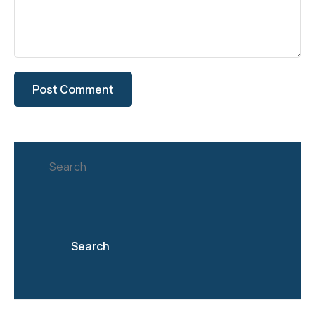
Search
Search