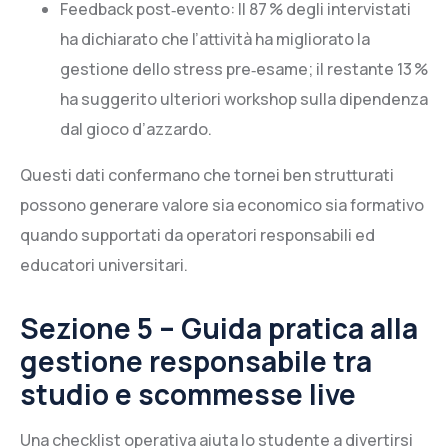
Feedback post‑evento: Il 87 % degli intervistati
ha dichiarato che l’attività ha migliorato la
gestione dello stress pre‑esame; il restante 13 %
ha suggerito ulteriori workshop sulla dipendenza
dal gioco d’azzardo.
Questi dati confermano che tornei ben strutturati
possono generare valore sia economico sia formativo
quando supportati da operatori responsabili ed
educatori universitari.
Sezione 5 – Guida pratica alla
gestione responsabile tra
studio e scommesse live
Una checklist operativa aiuta lo studente a divertirsi