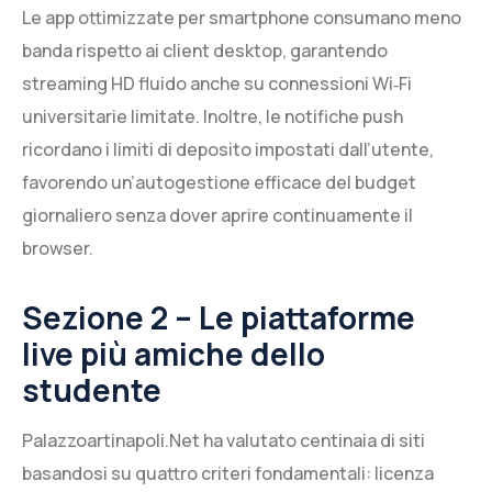
Le app ottimizzate per smartphone consumano meno
banda rispetto ai client desktop, garantendo
streaming HD fluido anche su connessioni Wi‑Fi
universitarie limitate. Inoltre, le notifiche push
ricordano i limiti di deposito impostati dall’utente,
favorendo un’autogestione efficace del budget
giornaliero senza dover aprire continuamente il
browser.
Sezione 2 – Le piattaforme
live più amiche dello
studente
Palazzoartinapoli.Net ha valutato centinaia di siti
basandosi su quattro criteri fondamentali: licenza