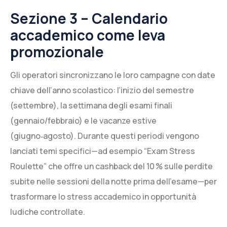
Sezione 3 – Calendario
accademico come leva
promozionale
Gli operatori sincronizzano le loro campagne con date
chiave dell’anno scolastico: l’inizio del semestre
(settembre), la settimana degli esami finali
(gennaio/febbraio) e le vacanze estive
(giugno‑agosto). Durante questi periodi vengono
lanciati temi specifici—ad esempio “Exam Stress
Roulette” che offre un cashback del 10 % sulle perdite
subite nelle sessioni della notte prima dell’esame—per
trasformare lo stress accademico in opportunità
ludiche controllate.