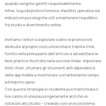
quando vengono gestiti responsabilmente.
Infine, la guida pratica fornisce checklist operative ed
indicazioni psicologiche utili a mantenere l’equilibrio
fra studio e divertimento online.
Invitiamo i lettori a esplorare subito le promozioni
dedicate al proprio ciclo universitario tramite il link
fornito nella prima parte dell’articolo e ad adottare le
best practice illustrate nella sezione finale: impostare
limiti chiari, sfruttare gli strumenti anti‑dipendenza
delle app mobile e monitorare costantemente tempo
ed importo spesi.
Con queste strategie lo studente può trasformare il
live casino in una pausa rigenerante anziché un
ostacolo allo studio – creando così un ecosistema