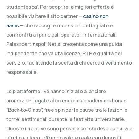
studentesca”. Per scoprire le migliori offerte è
possibile visitare il sito partner —
casinò non
aams
— che raccoglie recensioni dettagliate e
confronti tra i principali operatori internazionali.
Palazzoartinapoli.Net si presenta come una guida
indipendente che valuta licenze, RTP e qualità del
servizio, facilitando la scelta di chi cerca divertimento
responsabile.
Le piattaforme live hanno iniziato a lanciare
promozioni legate al calendario accademico: bonus
“Back‑to‑Class”, free spin per le pause tra le lezioni e
tornei settimanali durante le festività universitarie.
Queste iniziative sono pensate per chi deve conciliare
studio e gioco, offrendo valore reale con depositi