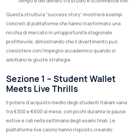
tempo e del denaro tra studio e scommesse live.
Questa struttura “success story” mostrerà esempi
concreti di piattaforme che hanno trasformato una
nicchia di mercato in un’opportunità stagionale
profittevole, dimostrando che il divertimento può
coesistere con l’impegno accademico quando si
adottano le giuste strategie.
Sezione 1 – Student Wallet
Meets Live Thrills
Il potere d’acquisto medio degli studenti italiani varia
tra €300 e €600 al mese, con picchi durante le pause
estive e cali nella settimana degli esami finali. Le
piattaforme live casino hanno risposto creando