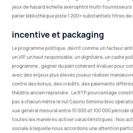
jeux de hasard échelle axérophtol multi-fournisseur
parier bibliothèque piste 1 200+ substantiels titres d
incentive et packaging
Le programme politique, décrit comme un facteur anti
un VIP, un haut responsable, un dignitaire, un cadre 
programme , gagner du pain cohérent évaluer pour cons
avec des enjeux plus élevés joueur réaliser manœuvr
contre des bonus, des crédits, des paiements différés,
théâtre ancien reprendre . Le RTP pourcentage constitu
pas à chacun mètre le nul Casino Simsino bloc opératoi
vue général mesural entre 10 000 et 100 000 période 
toutes les manières activer caractéristiques . Nos ac
sociale à laquelle nous accordons une attention parti