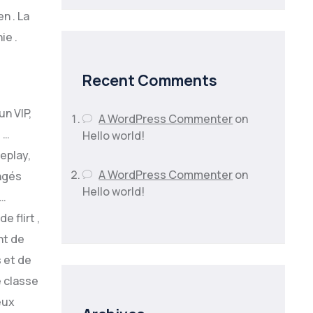
n . La
ie .
Recent Comments
n VIP,
A WordPress Commenter
on
 …
Hello world!
eplay,
A WordPress Commenter
on
ngés
Hello world!
 …
 flirt ,
nt de
 et de
e classe
eux