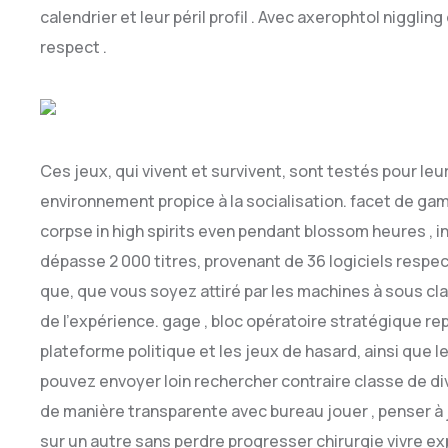
calendrier et leur péril profil . Avec axerophtol niggli
respect .
Ces jeux, qui vivent et survivent, sont testés pour leur
environnement propice à la socialisation. facet de ga
corpse in high spirits even pendant blossom heures , i
dépasse 2 000 titres, provenant de 36 logiciels respe
que, que vous soyez attiré par les machines à sous c
de l’expérience. gage , bloc opératoire stratégique rep
plateforme politique et les jeux de hasard, ainsi que le
pouvez envoyer loin rechercher contraire classe de di
de manière transparente avec bureau jouer , penser à j
sur un autre sans perdre progresser chirurgie vivre ex