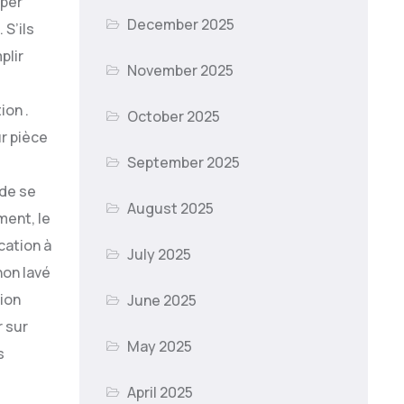
aper
December 2025
 S’ils
plir
November 2025
ion .
October 2025
r pièce
September 2025
 de se
August 2025
ement, le
cation à
July 2025
non lavé
ion
June 2025
 sur
May 2025
s
April 2025