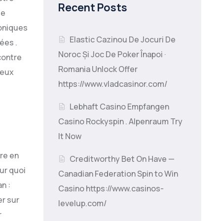
Recent Posts
te
roniques
Elastic Cazinou De Jocuri De
ées .
Noroc Și Joc De Poker Înapoi ·
contre
Romania Unlock Offer
deux
https://www.vladcasinor.com/
Lebhaft Casino Empfangen
Casino Rockyspin . Alpenraum Try
It Now
tre en
Creditworthy Bet On Have —
ur quoi
Canadian Federation Spin to Win
n :
Casino https://www.casinos-
er sur
levelup.com/
r