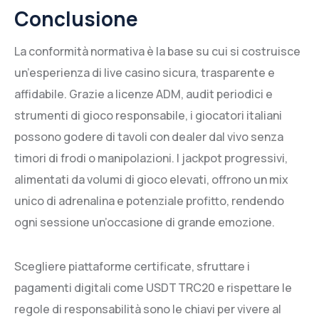
Conclusione
La conformità normativa è la base su cui si costruisce
un’esperienza di live casino sicura, trasparente e
affidabile. Grazie a licenze ADM, audit periodici e
strumenti di gioco responsabile, i giocatori italiani
possono godere di tavoli con dealer dal vivo senza
timori di frodi o manipolazioni. I jackpot progressivi,
alimentati da volumi di gioco elevati, offrono un mix
unico di adrenalina e potenziale profitto, rendendo
ogni sessione un’occasione di grande emozione.
Scegliere piattaforme certificate, sfruttare i
pagamenti digitali come USDT TRC20 e rispettare le
regole di responsabilità sono le chiavi per vivere al