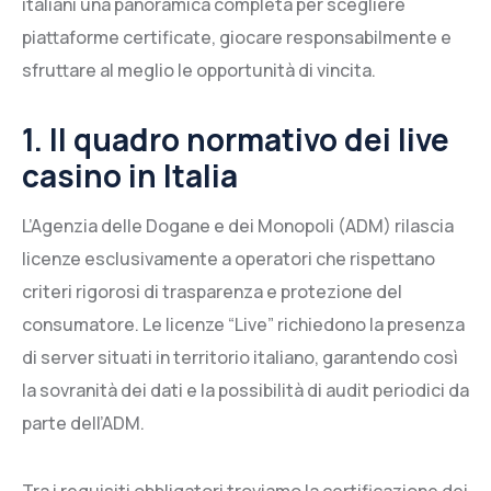
italiani una panoramica completa per scegliere
piattaforme certificate, giocare responsabilmente e
sfruttare al meglio le opportunità di vincita.
1. Il quadro normativo dei live
casino in Italia
L’Agenzia delle Dogane e dei Monopoli (ADM) rilascia
licenze esclusivamente a operatori che rispettano
criteri rigorosi di trasparenza e protezione del
consumatore. Le licenze “Live” richiedono la presenza
di server situati in territorio italiano, garantendo così
la sovranità dei dati e la possibilità di audit periodici da
parte dell’ADM.
Tra i requisiti obbligatori troviamo la certificazione dei