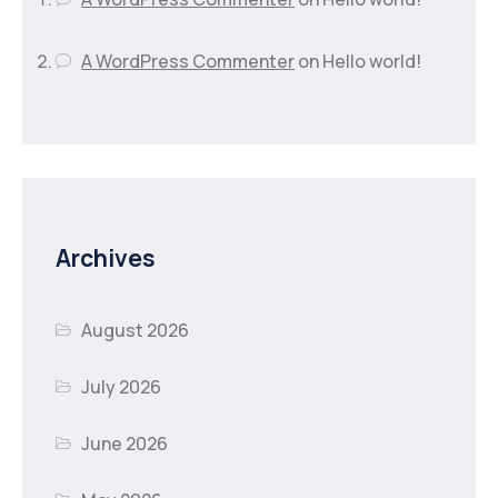
A WordPress Commenter
on
Hello world!
Archives
August 2026
July 2026
June 2026