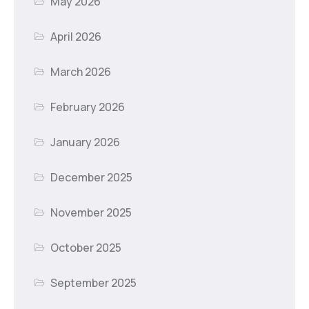
May 2026
April 2026
March 2026
February 2026
January 2026
December 2025
November 2025
October 2025
September 2025