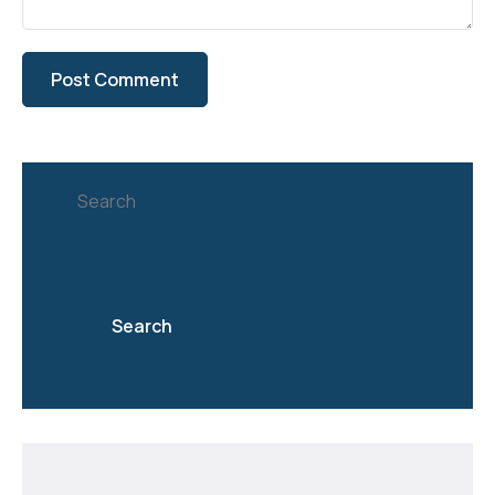
Search
Search