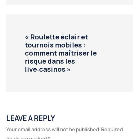
« Roulette éclair et
tournois mobiles :
comment maîtriser le
risque dans les
live‑casinos »
LEAVE A REPLY
Your email address will not be published.
Required
fields are marked
*