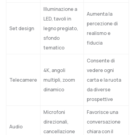
Illuminazione a
Aumenta la
LED, tavoli in
percezione di
Set design
legno pregiato,
realismo e
sfondo
fiducia
tematico
Consente di
4K, angoli
vedere ogni
Telecamere
multipli, zoom
carta e la ruota
dinamico
da diverse
prospettive
Microfoni
Favorisce una
direzionali,
conversazione
Audio
cancellazione
chiara con il