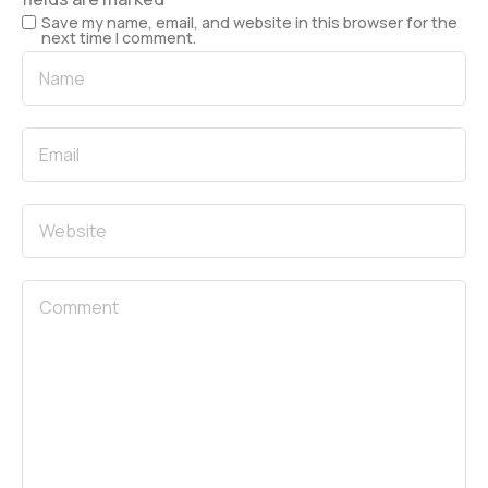
Save my name, email, and website in this browser for the
next time I comment.