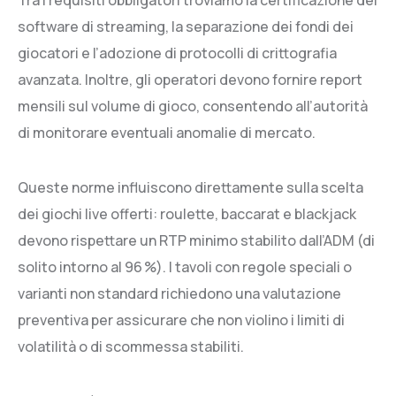
software di streaming, la separazione dei fondi dei
giocatori e l’adozione di protocolli di crittografia
avanzata. Inoltre, gli operatori devono fornire report
mensili sul volume di gioco, consentendo all’autorità
di monitorare eventuali anomalie di mercato.
Queste norme influiscono direttamente sulla scelta
dei giochi live offerti: roulette, baccarat e blackjack
devono rispettare un RTP minimo stabilito dall’ADM (di
solito intorno al 96 %). I tavoli con regole speciali o
varianti non standard richiedono una valutazione
preventiva per assicurare che non violino i limiti di
volatilità o di scommessa stabiliti.