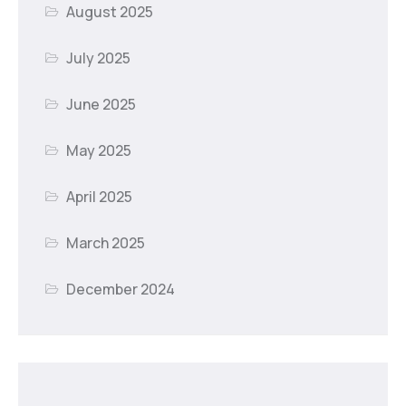
August 2025
July 2025
June 2025
May 2025
April 2025
March 2025
December 2024