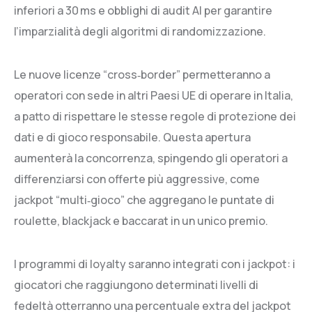
inferiori a 30 ms e obblighi di audit AI per garantire
l’imparzialità degli algoritmi di randomizzazione.
Le nuove licenze “cross‑border” permetteranno a
operatori con sede in altri Paesi UE di operare in Italia,
a patto di rispettare le stesse regole di protezione dei
dati e di gioco responsabile. Questa apertura
aumenterà la concorrenza, spingendo gli operatori a
differenziarsi con offerte più aggressive, come
jackpot “multi‑gioco” che aggregano le puntate di
roulette, blackjack e baccarat in un unico premio.
I programmi di loyalty saranno integrati con i jackpot: i
giocatori che raggiungono determinati livelli di
fedeltà otterranno una percentuale extra del jackpot