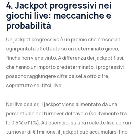
4. Jackpot progressivi nei
giochi live: meccaniche e
probabilità
Un jackpot progressivo è un premio che cresce ad
ogni puntata effettuata su un determinato gioco,
finché non viene vinto. A differenza dei jackpot fissi,
che hanno un importo predeterminato, i progressivi
possono raggiungere cifre da sei a otto cifre,
soprattutto nei titoli live.
Nei live dealer, il jackpot viene alimentato da una
percentuale del turnover del tavolo (solitamente tra
lo 0,5 % e l’1 %). Ad esempio, su una roulette live con un
turnover di € 1 milione, il jackpot può accumularsi fino