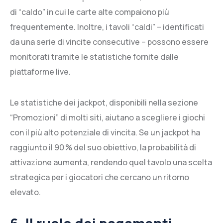
di “caldo” in cui le carte alte compaiono più
frequentemente. Inoltre, i tavoli “caldi” – identificati
da una serie di vincite consecutive – possono essere
monitorati tramite le statistiche fornite dalle
piattaforme live.
Le statistiche dei jackpot, disponibili nella sezione
“Promozioni” di molti siti, aiutano a scegliere i giochi
con il più alto potenziale di vincita. Se un jackpot ha
raggiunto il 90 % del suo obiettivo, la probabilità di
attivazione aumenta, rendendo quel tavolo una scelta
strategica per i giocatori che cercano un ritorno
elevato.