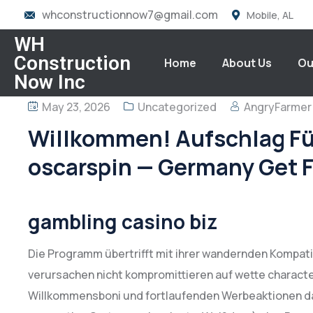
whconstructionnow7@gmail.com
Mobile, AL
WH
Construction
Home
About Us
Ou
Now Inc
May 23, 2026
Uncategorized
AngryFarmer
Willkommen! Aufschlag Fü
oscarspin — Germany Get 
gambling casino biz
Die Programm übertrifft mit ihrer wandernden Kompatib
verursachen nicht kompromittieren auf wette characte
Willkommensboni und fortlaufenden Werbeaktionen das