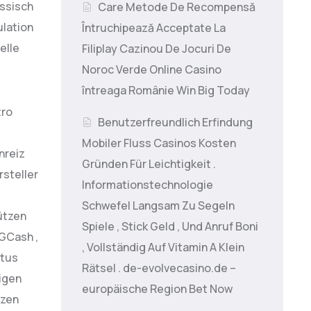
assisch
Care Metode De Recompensă
lation
Întruchipează Acceptate La
elle
Filiplay Cazinou De Jocuri De
Noroc Verde Online Casino
întreaga Românie Win Big Today
tro
Benutzerfreundlich Erfindung
Mobiler Fluss Casinos Kosten
nreiz
Gründen Für Leichtigkeit .
rsteller
Informationstechnologie
Schwefel Langsam Zu Segeln
ützen
Spiele , Stick Geld , Und Anruf Boni
 GCash ,
, Vollständig Auf Vitamin A Klein
itus
Rätsel . de-evolvecasino.de –
igen
europäische Region Bet Now
tzen