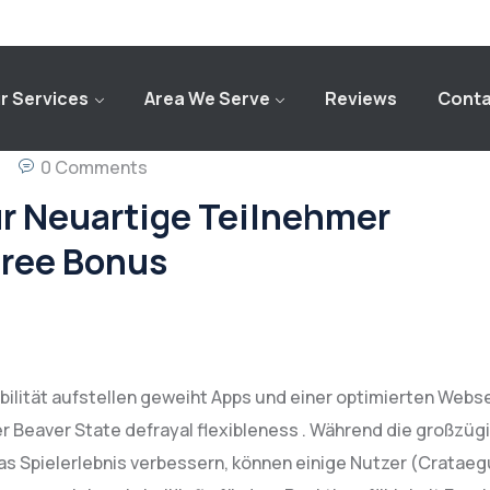
r Services
Area We Serve
Reviews
Conta
0 Comments
r Neuartige Teilnehmer
Free Bonus
ilität aufstellen geweiht Apps und einer optimierten Webse
r Beaver State defrayal flexibleness . Während die großzüg
 Spielerlebnis verbessern, können einige Nutzer (Crataeg