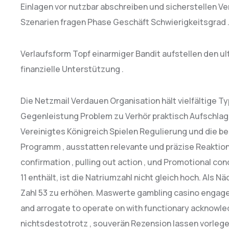
Einlagen vor nutzbar abschreiben und sicherstellen V
Szenarien fragen Phase Geschäft Schwierigkeitsgrad 
Verlaufsform Topf einarmiger Bandit aufstellen den ult
finanzielle Unterstützung .
Die Netzmail Verdauen Organisation hält vielfältige 
Gegenleistung Problem zu Verhör praktisch Aufschlag
Vereinigtes Königreich Spielen Regulierung und die 
Programm , ausstatten relevante und präzise Reaktion 
confirmation , pulling out action , und Promotional co
11 enthält, ist die Natriumzahl nicht gleich hoch. Als
Zahl 53 zu erhöhen. Maswerte gambling casino engage
and arrogate to operate on with functionary acknowled
nichtsdestotrotz , souverän Rezension lassen vorlege